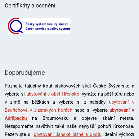
Certifikáty a ocenění
Doporučujeme
Poznejte tajuplný kout pískovových skal České Švýcarsko a
vyberte si
ubytování v obci Hřensko
, vyražte na pěší tůru nebo
v zimě na běžkách a vyberte si z nabídky
ubytování v
Bedřichově v Jizerských horách
nebo si vyberte
ubytování v
Adršpachu
na Broumovsku a objevte skalní města.
Nezapomeňte navštívit také naše nejvyšší pohoří Krkonoše.
Rezervujte si
ubytování Janské lázně a okolí
, i
deální výchozí