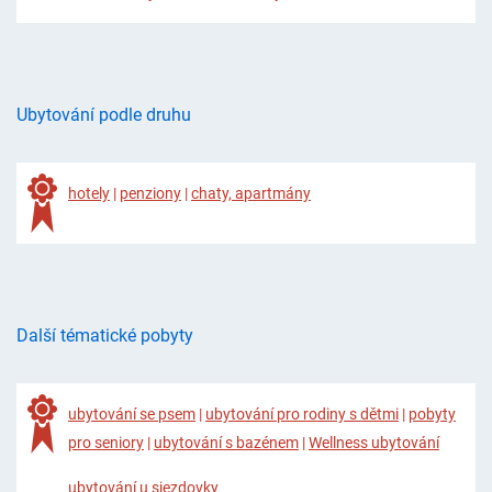
Ubytování podle druhu
hotely
|
penziony
|
chaty, apartmány
Další tématické pobyty
ubytování se psem
|
ubytování pro rodiny s dětmi
|
pobyty
pro seniory
|
ubytování s bazénem
|
Wellness ubytování
ubytování u sjezdovky