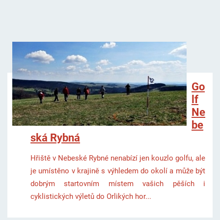
Go
lf
Ne
be
ská Rybná
Hřiště v Nebeské Rybné nenabízí jen kouzlo golfu, ale
je umístěno v krajině s výhledem do okolí a může být
dobrým startovním místem vašich pěších i
cyklistických výletů do Orlikých hor...