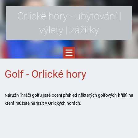
Orlické hory - ubytování |
výlety | zážitky
Golf - Orlické hory
Náruživí hráči golfu jistě ocení přehled některých golfových hřišť, na
která můžete narazit v Orlických horách.