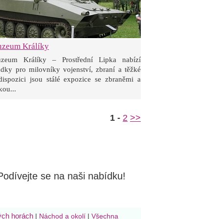
uzeum Králíky
zeum Králíky – Prostřední Lipka nabízí
ůdky pro milovníky vojenství, zbraní a těžké
dispozici jsou stálé expozice se zbraněmi a
kou...
1 -
2
>>
 Podívejte se na naši nabídku!
ých horách
|
Náchod a okolí
|
Všechna