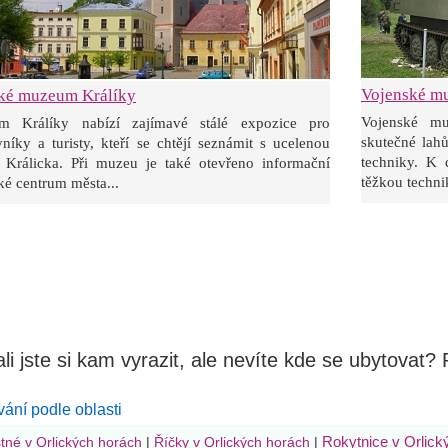
Vojenské m
ké muzeum Králíky
Vojenské mu
m Králíky nabízí zajímavé stálé expozice pro
skutečné lah
vníky a turisty, kteří se chtějí seznámit s ucelenou
techniky. K 
ií Králicka. Při muzeu je také otevřeno informační
těžkou techni
cké centrum města...
li jste si kam vyrazit, ale nevíte kde se ubytovat?
ání podle oblasti
Rokytnice v Orlick
tné v Orlických horách
|
Říčky v Orlických horách
|