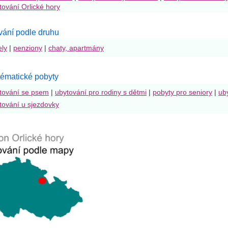
tování Orlické hory
vání podle druhu
ely
|
penziony
|
chaty, apartmány
tématické pobyty
tování se psem
|
ubytování pro rodiny s dětmi
|
pobyty pro seniory
|
ub
tování u sjezdovky