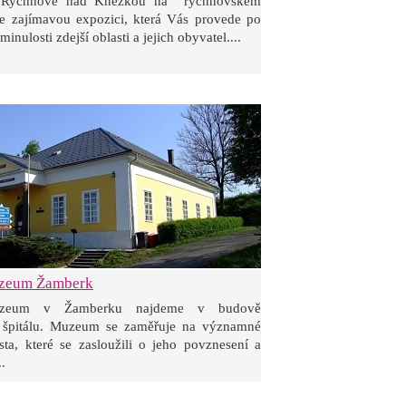
Rychnově nad Kněžkou na rychnovském
e zajímavou expozici, která Vás provede po
nulosti zdejší oblasti a jejich obyvatel....
zeum Žamberk
uzeum v Žamberku najdeme v budově
 špitálu. Muzeum se zaměřuje na významné
sta, které se zasloužili o jeho povznesení a
..