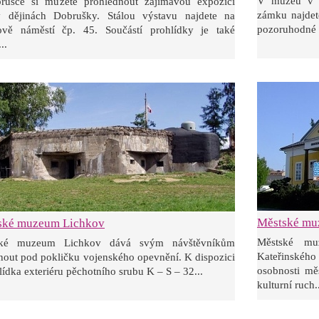
V muzeu v 
ušce si můžete prohlédnout zajímavou expozici
zámku najdet
 dějinách Dobrušky. Stálou výstavu najdete na
pozoruhodné mi
ově náměstí čp. 45. Součástí prohlídky je také
..
Městské mu
ské muzeum Lichkov
Městské m
ské muzeum Lichkov dává svým návštěvníkům
Kateřinského
nout pod pokličku vojenského opevnění. K dispozici
osobnosti mě
lídka exteriéru pěchotního srubu K – S – 32...
kulturní ruch.