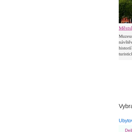
Městs
Muzeu
návště
histor
turisti
Vybra
Ubytov
Deš