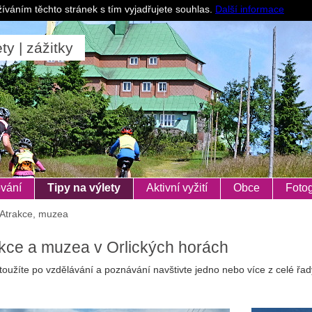
Pro ubytovatele
íváním těchto stránek s tím vyjadřujete souhlas.
Další informace
ty | zážitky
vání
Tipy na výlety
Aktivní vyžití
Obce
Fotog
Atrakce, muzea
kce a muzea v Orlických horách
toužíte po vzdělávání a poznávání navštivte jedno nebo více z celé řad