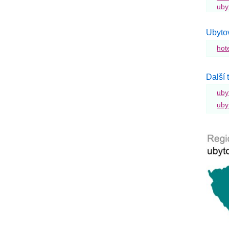
uby
Ubyto
hot
Další 
uby
uby