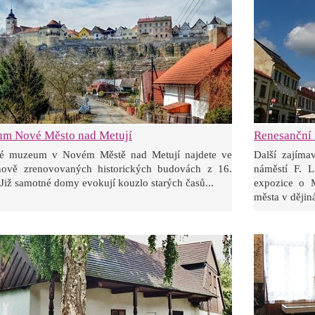
Renesanční 
m Nové Město nad Metují
Další zajíma
é muzeum v Novém Městě nad Metují najdete ve
náměstí F. L
nově zrenovovaných historických budovách z 16.
expozice o 
. Již samotné domy evokují kouzlo starých časů...
města v dějin