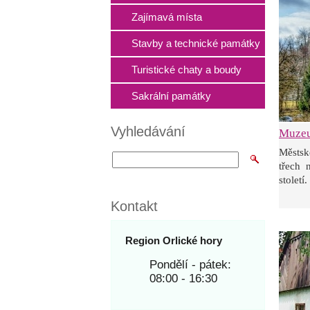
Zajímavá místa
Stavby a technické památky
Turistické chaty a boudy
Sakrální památky
Vyhledávání
Muzeu
Městsk
třech 
století
Kontakt
Region Orlické hory
Pondělí - pátek:
08:00 - 16:30