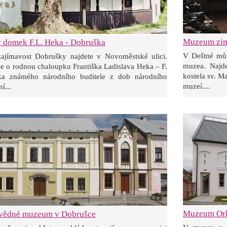
Muzeum zim
 domek F.L. Heka - Dobruška
V Deštné můž
zajímavost Dobrušky najdete v Novoměstské ulici.
muzea. Najde
se o rodnou chaloupku Františka Ladislava Heka – F.
kostela sv. M
a známého národního buditele z dob národního
muzeí....
í...
Muzeum Orl
ivědné muzeum v Dobrušce