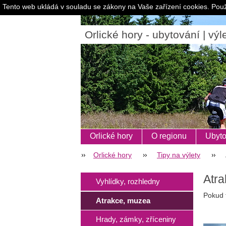
Tento web ukládá v souladu se zákony na Vaše zařízení cookies. Použ
Orlické hory - ubytování | výle
Orlické hory
O regionu
Ubyto
Orlické hory
Tipy na výlety
Atra
Vyhlídky, rozhledny
Pokud 
Atrakce, muzea
Hrady, zámky, zříceniny