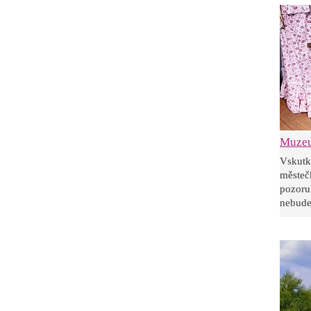
Muzeu
Vskut
měste
pozoru
nebudet