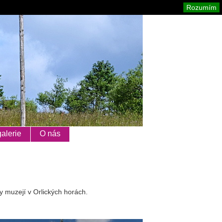
Orlické hory
Mapa stránek
Tisk
Rozumím
alerie
O nás
y muzejí v Orlických horách.