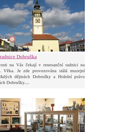
radnice Dobruška
vosti na Vás čekají v renesanční radnici na
. Věka. Je zde provozována stálá muzejní
Malých dějinách Dobrušky a Hrdelní právo
ách Dobrušky....