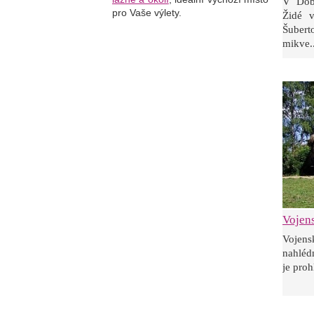
V Dobr
pro Vaše výlety.
Židé v
Šubert
mikve..
Vojen
Vojen
nahléd
je proh