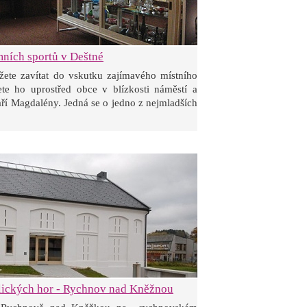
ních sportů v Deštné
ete zavítat do vskutku zajímavého místního
te ho uprostřed obce v blízkosti náměstí a
aří Magdalény. Jedná se o jedno z nejmladších
ických hor - Rychnov nad Kněžnou