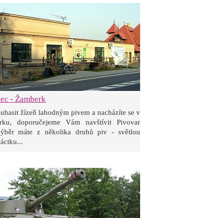
ec - Žamberk
uhasit žízeň lahodným pivem a nacházíte se v
rku, doporučejeme Vám navštívit Pivovar
ýběr máte z několika druhů piv - světlou
áctku...