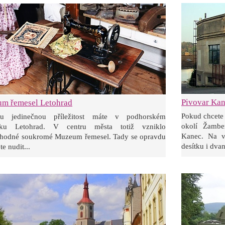
Pivovar Kan
m řemesel Letohrad
Pokud chcete 
ku jedinečnou příležitost máte v podhorském
okolí Žambe
čku Letohrad. V centru města totiž vzniklo
Kanec. Na v
hodné soukromé Muzeum řemesel. Tady se opravdu
desítku i dvan
e nudit...