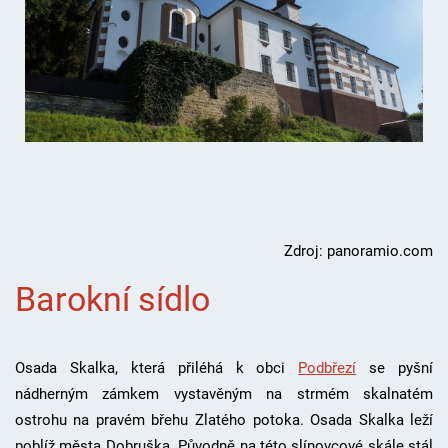
Zdroj: panoramio.com
Barokní sídlo
Osada Skalka, která přiléhá k obci
Podbřezí
se pyšní
nádherným zámkem vystavěným na strmém skalnatém
ostrohu na pravém břehu Zlatého potoka. Osada Skalka leží
poblíž města Dobruška. Původně na této slínovcové skále stál