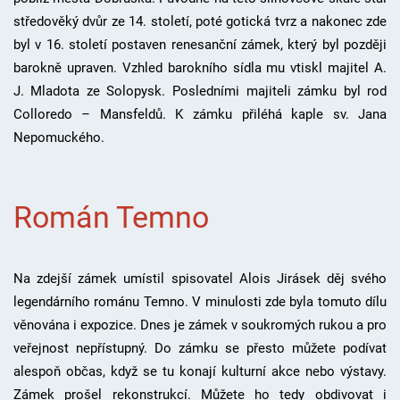
středověký dvůr ze 14. století, poté gotická tvrz a nakonec zde
byl v 16. století postaven renesanční zámek, který byl později
barokně upraven. Vzhled barokního sídla mu vtiskl majitel A.
J. Mladota ze Solopysk. Posledními majiteli zámku byl rod
Colloredo – Mansfeldů. K zámku přiléhá kaple sv. Jana
Nepomuckého.
Román Temno
Na zdejší zámek umístil spisovatel Alois Jirásek děj svého
legendárního románu Temno. V minulosti zde byla tomuto dílu
věnována i expozice. Dnes je zámek v soukromých rukou a pro
veřejnost nepřístupný. Do zámku se přesto můžete podívat
alespoň občas, když se tu konají kulturní akce nebo výstavy.
Zámek prošel rekonstrukcí. Můžete ho tedy obdivovat i