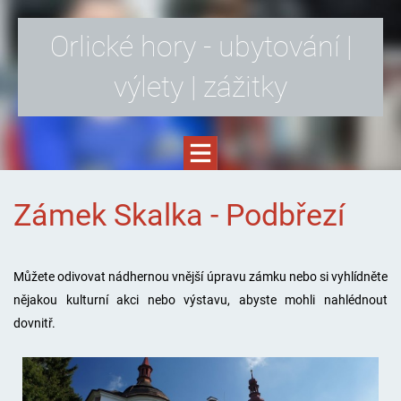
Orlické hory - ubytování |
výlety | zážitky
Zámek Skalka - Podbřezí
Můžete odivovat nádhernou vnější úpravu zámku nebo si vyhlídněte
nějakou kulturní akci nebo výstavu, abyste mohli nahlédnout
dovnitř.