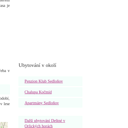
směrem
asa je
Ubytování v okolí
řeba v
Penzion Klub Sedloňov
Chalupa Kočmíd
bdobí,
Apartmány Sedloňov
v lese
Další ubytování Deštné v
Orlických horách