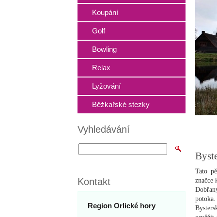
Koupání
Golf
Bowling
Relax
Lyžování
Běžkařské stezky
Vyhledávání
Byst
Tato p
Kontakt
značce 
Dobřany
potoka
Region Orlické hory
Bysters