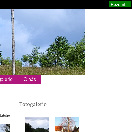
Orlické hory
Mapa stránek
Tisk
Rozumím
alerie
O nás
Fotogalerie
latého