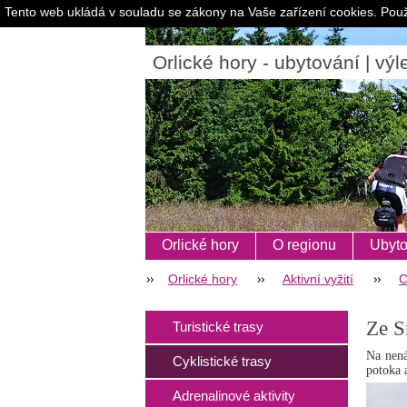
Tento web ukládá v souladu se zákony na Vaše zařízení cookies. Použ
Orlické hory - ubytování | výle
Orlické hory
O regionu
Ubyto
Orlické hory
Aktivní vyžití
C
Ze S
Turistické trasy
Na nená
Cyklistické trasy
potoka 
Adrenalinové aktivity