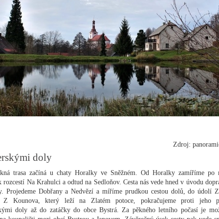
Zdroj: panoram
erskými doly
ěkná trasa začíná u chaty Horalky ve Sněžném. Od Horalky zamíříme po
k rozcestí Na Krahulci a odtud na Sedloňov. Cesta nás vede hned v úvodu dopr
. Projedeme Dobřany a Nedvězí a míříme prudkou cestou dolů, do údolí Z
. Z Kounova, který leží na Zlatém potoce, pokračujeme proti jeho p
kými doly až do zatáčky do obce Bystrá. Za pěkného letního počasí je mo