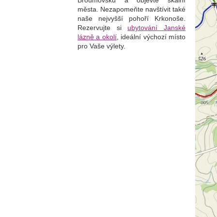
Broumovsku a objevte skalní
města. Nezapomeňte navštívit také
naše nejvyšší pohoří Krkonoše.
Rezervujte si
ubytování Janské
lázně a okolí
, i
deální výchozí místo
pro Vaše výlety.