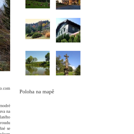
io.com
Poloha na mapě
 modré
ava na
latého
roudu
žné se