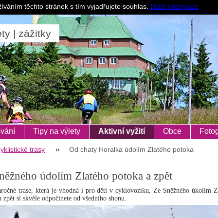
Pro ubytovatele
íváním těchto stránek s tím vyjadřujete souhlas.
Další informace
ty | zážitky
vání
Tipy na výlety
Aktivní vyžití
Obce
Fotog
yklistické trasy
Od chaty Horalka údolím Zlatého potoka
něžného údolím Zlatého potoka a zpět
ročné trase, která je vhodná i pro děti v cyklovozíku, Ze Sněžného úkolím Z
a zpět si skvěle odpočinete od všedního shonu.