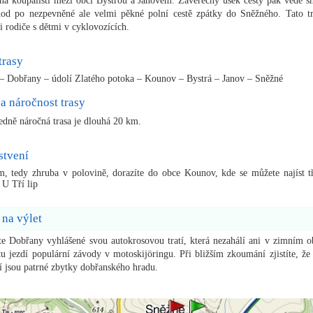
 na koupališti mezi obcí Bystrou a Janovem. Závěrečný úsek cesty pak vede 
od po nezpevněné ale velmi pěkné polní cestě zpátky do Sněžného. Tato tr
i rodiče s dětmi v cyklovozících.
trasy
– Dobřany – údolí Zlatého potoka – Kounov – Bystrá – Janov – Sněžné
a náročnost trasy
ředně náročná trasa je dlouhá 20 km.
stvení
, tedy zhruba v polovině, dorazíte do obce Kounov, kde se můžete najíst t
 U Tří lip
 na výlet
te Dobřany vyhlášené svou autokrosovou tratí, která nezahálí ani v zimním o
tu jezdí populární závody v motoskijöringu. Při bližším zkoumání zjistíte, že 
tí jsou patrné zbytky dobřanského hradu.