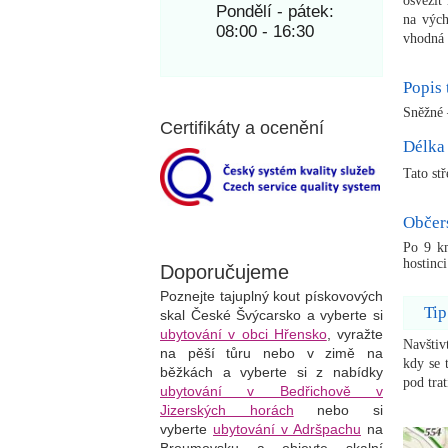
osvěžit
Pondělí - pátek:
na vých
08:00 - 16:30
vhodná 
Popis 
Sněžné 
Certifikáty a ocenění
Délka 
Tato st
Občer
Po 9 km
hostinci
Doporučujeme
Poznejte tajuplný kout pískovových
Tip
skal České Švýcarsko a vyberte si
ubytování v obci Hřensko
, vyražte
Navštiv
na pěší tůru nebo v zimě na
kdy se 
běžkách a vyberte si z nabídky
pod tra
ubytování v Bedřichově v
Jizerských horách
nebo si
vyberte
ubytování v Adršpachu
na