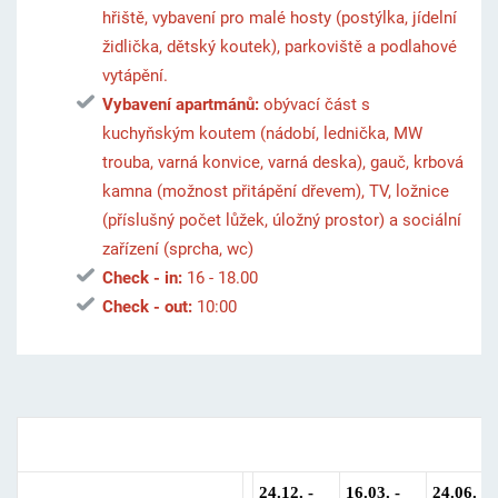
hřiště, vybavení pro malé hosty (postýlka, jídelní
židlička, dětský koutek), parkoviště a podlahové
vytápění.
Vybavení apartmánů:
obývací část s
kuchyňským koutem (nádobí, lednička, MW
trouba, varná konvice, varná deska), gauč, krbová
kamna (možnost přitápění dřevem), TV, ložnice
(příslušný počet lůžek, úložný prostor) a sociální
zařízení (sprcha, wc)
Check - in:
16 - 18.00
Check - out:
10:00
Ceník ubytování
24.12. -
16.03. -
24.06. -