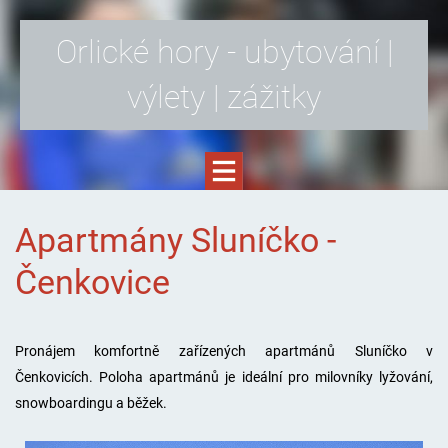
Orlické hory - ubytování |
výlety | zážitky
Apartmány Sluníčko -
Čenkovice
Pronájem komfortně zařízených apartmánů Sluníčko v
Čenkovicích. Poloha apartmánů je ideální pro milovníky lyžování,
snowboardingu a běžek.