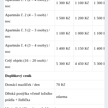
1 300 Kč
1 100 Kč
1 300 Kč
noc
Apartmán č. 2 (4 – 5 osob) /
1 500 Kč
1 200 Kč
1 500 Kč
noc
Apartmán č. 3 (2 – 3 osoby) /
1 100 Kč
1 000 Kč
1 100 Kč
noc
Apartmán č. 4 (3 – 4 osoby) /
1 400 Kč
1 150 Kč
1 400 Kč
noc
Celý objekt (16 – 20 osob) /
5 300 Kč
4 450 Kč
5 300 Kč
noc
Doplňkový ceník
Domácí mazlíček / den
70 Kč
Dětská postýlka včetně ložního
zdarma
prádla + židlička