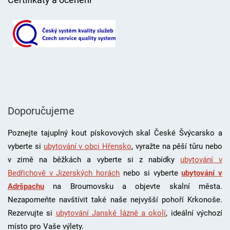
Doporučujeme
Poznejte tajuplný kout pískovových skal České Švýcarsko a
vyberte si
ubytování v obci Hřensko
, vyražte na pěší tůru nebo
v zimě na běžkách a vyberte si z nabídky
ubytování v
Bedřichově v Jizerských horách
nebo si vyberte
ubytování v
Adršpachu
na Broumovsku a objevte skalní města.
Nezapomeňte navštívit také naše nejvyšší pohoří Krkonoše.
Rezervujte si
ubytování Janské lázně a okolí
, i
deální výchozí
místo pro Vaše výlety.