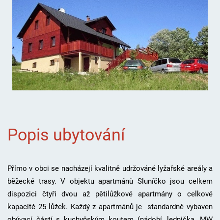
Popis ubytování
Přímo v obci se nacházejí kvalitně udržováné lyžařské areály a
běžecké trasy. V objektu apartmánů Sluníčko jsou celkem
dispozici čtyři dvou až pětilůžkové apartmány o celkové
kapacitě 25 lůžek. Každý z apartmánů je standardně vybaven
obývací částí s kuchyňským koutem (nádobí, lednička, MW