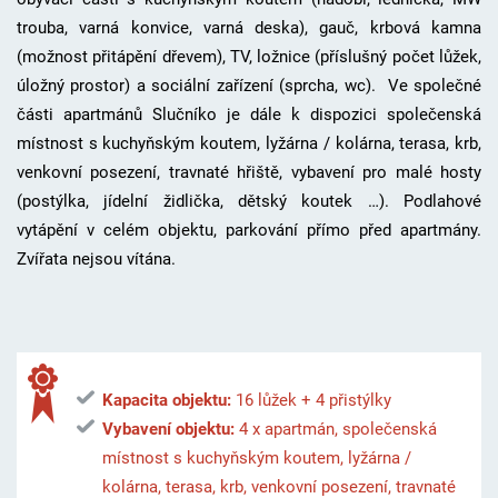
trouba, varná konvice, varná deska), gauč, krbová kamna
(možnost přitápění dřevem), TV, ložnice (příslušný počet lůžek,
úložný prostor) a sociální zařízení (sprcha, wc). Ve společné
části apartmánů Slučníko je dále k dispozici společenská
místnost s kuchyňským koutem, lyžárna / kolárna, terasa, krb,
venkovní posezení, travnaté hřiště, vybavení pro malé hosty
(postýlka, jídelní židlička, dětský koutek …). Podlahové
vytápění v celém objektu, parkování přímo před apartmány.
Zvířata nejsou vítána.
Kapacita objektu:
16 lůžek + 4 přistýlky
Vybavení objektu:
4 x apartmán, společenská
místnost s kuchyňským koutem, lyžárna /
kolárna, terasa, krb, venkovní posezení, travnaté