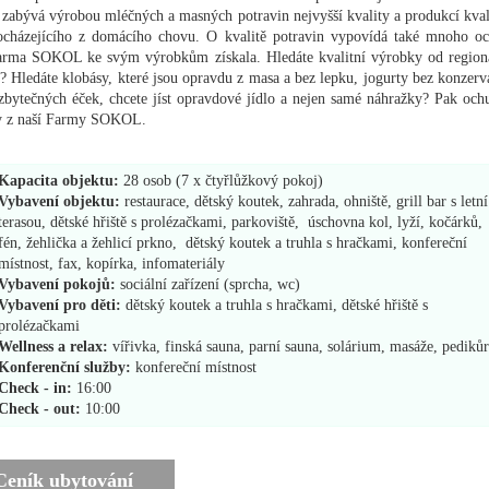
e zabývá výrobou mléčných a masných potravin nejvyšší kvality a produkcí kval
cházejícího z domácího chovu. O kvalitě potravin vypovídá také mnoho oc
arma SOKOL ke svým výrobkům získala. Hledáte kvalitní výrobky od region
? Hledáte klobásy, které jsou opravdu z masa a bez lepku, jogurty bez konzerv
 zbytečných éček, chcete jíst opravdové jídlo a nejen samé náhražky? Pak ochu
y z naší Farmy SOKOL.
Kapacita objektu:
28 osob (7 x čtyřlůžkový pokoj)
Vybavení objektu:
restaurace, dětský koutek, zahrada, ohniště, grill bar s letní
terasou, dětské hřiště s prolézačkami, parkoviště, úschovna kol, lyží, kočárků,
fén, žehlička a žehlicí prkno, dětský koutek a truhla s hračkami, konfereční
místnost, fax, kopírka, infomateriály
Vybavení pokojů:
sociální zařízení (sprcha, wc)
Vybavení pro děti:
dětský koutek a truhla s hračkami, dětské hřiště s
prolézačkami
Wellness a relax:
vířivka, finská sauna, parní sauna, solárium, masáže, pediků
Konferenční služby:
konfereční místnost
Check - in:
16:00
Check - out:
10:00
Ceník ubytování