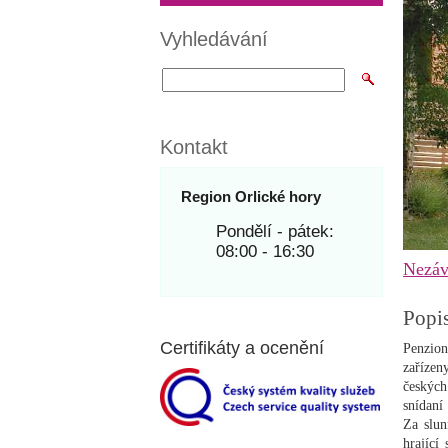
Vyhledávání
Kontakt
Region Orlické hory
Pondělí - pátek:
08:00 - 16:30
Nezáv
Popi
Certifikáty a ocenění
Penzion
zařízen
českých
snídaní
Za slun
hrající