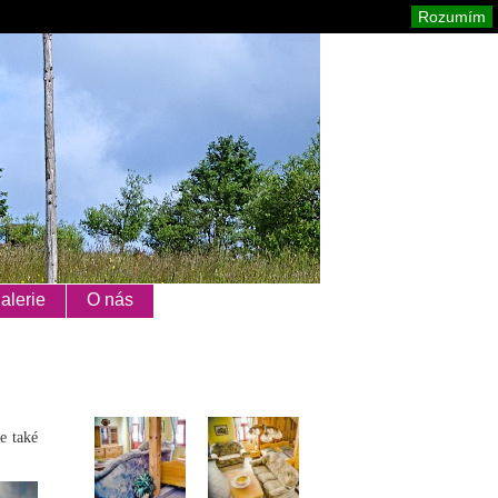
Orlické hory
Mapa stránek
Tisk
Rozumím
alerie
O nás
e také