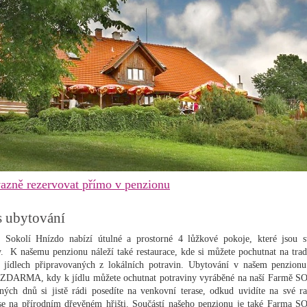
azně rezervovat přímo v penzionu
s ubytování
 Sokolí Hnízdo nabízí útulné a prostorné 4 lůžkové pokoje, které jsou s
y. K našemu penzionu náleží také restaurace, kde si můžete pochutnat na trad
 jídlech připravovaných z lokálních potravin. Ubytování v našem penzionu
 ZDARMA, kdy k jídlu můžete ochutnat potraviny vyráběné na naší Farmě 
ných dnů si jistě rádi posedíte na venkovní terase, odkud uvidíte na své rat
 se na přírodním dřevěném hřišti. Součástí našeho penzionu je také Farma 