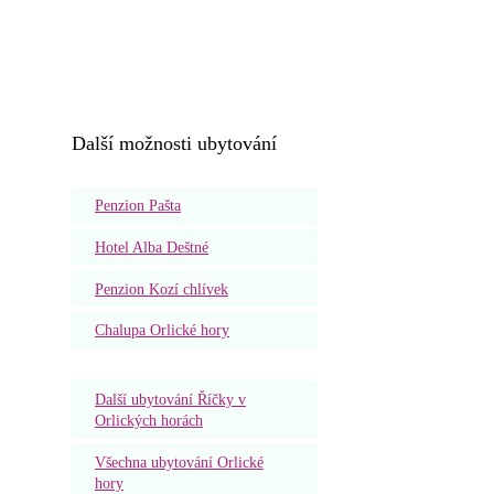
Další možnosti ubytování
Penzion Pašta
Hotel Alba Deštné
Penzion Kozí chlívek
Chalupa Orlické hory
Další ubytování Říčky v
Orlických horách
Všechna ubytování Orlické
hory