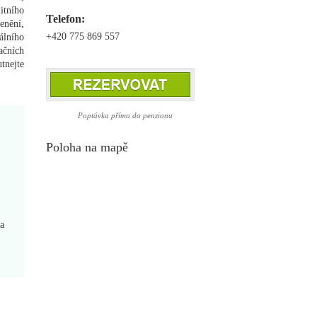
itního
Telefon:
enění,
+420 775 869 557
álního
ačních
tnejte
Poptávka přímo do penzionu
Poloha na mapě
ra