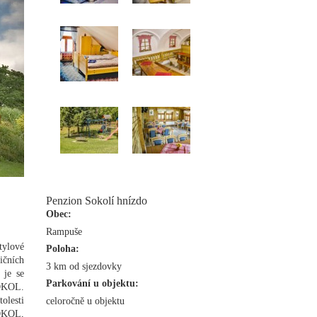
Penzion Sokolí hnízdo
Obec:
Rampuše
tylové
Poloha:
ičních
3 km od sjezdovky
 je se
Parkování u objektu:
SOKOL.
olesti
celoročně u objektu
SOKOL,