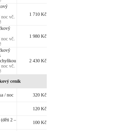
ě
kový
1 710 Kč
 noc vč.
ě
žkový
1 980 Kč
 noc vč.
ě
žkový
s
uchyňkou
2 430 Kč
 noc vč.
ě
kový ceník
ka / noc
320 Kč
120 Kč
(děti 2 –
100 Kč