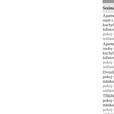
Sezón
Apartm
osob s
kuchyň
ložnic
pokoj /
snídan
Apartm
osoby 
kuchyň
ložnic
pokoj /
snídan
Dvoul
pokoj 
minik
pokoj /
snídan
Třílůž
pokoj 
minik
pokoj /