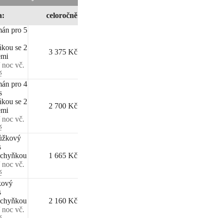
a:
celoročně
án pro 5
kou se 2
3 375 Kč
emi
 noc vč.
ě
án pro 4
s
kou se 2
2 700 Kč
emi
 noc vč.
ě
ůžkový
s
uchyňkou
1 665 Kč
 noc vč.
ě
kový
s
uchyňkou
2 160 Kč
 noc vč.