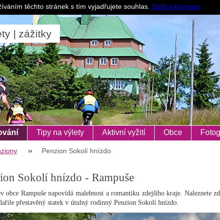
Pro ubytovatele
íváním těchto stránek s tím vyjadřujete souhlas.
Další informace
ty | zážitky
ování
Tipy na výlety
Aktivní vyžití
Obce
Fotog
ziony
Penzion Sokolí hnízdo
ion Sokolí hnízdo - Rampuše
v obce Rampuše napovídá malebnost a romantiku zdejšího kraje. Naleznete zd
dařile přestavěný statek v útulný rodinný Penzion Sokolí hnízdo.