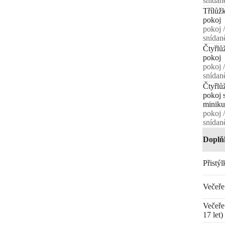
snídan
Třílůž
pokoj
pokoj /
snídan
Čtyřlů
pokoj
pokoj /
snídan
Čtyřlů
pokoj 
minik
pokoj /
snídan
Doplň
Přistýl
Večeře
Večeře 
17 let)