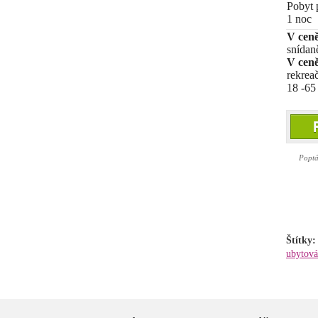
Pobyt 
1 noc
V ceně
snídan
V ceně
rekrea
18 -65 
Poptávk
Štítky
ubytová