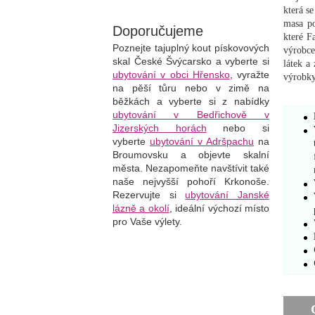
která s
masa po
Doporučujeme
které F
Poznejte tajuplný kout pískovových
výrobce
skal České Švýcarsko a vyberte si
látek a
ubytování v obci Hřensko
, vyražte
výrobk
na pěší tůru nebo v zimě na
běžkách a vyberte si z nabídky
ubytování v Bedřichově v
Jizerských horách
nebo si
vyberte
ubytování v Adršpachu
na
Broumovsku a objevte skalní
města. Nezapomeňte navštívit také
naše nejvyšší pohoří Krkonoše.
Rezervujte si
ubytování Janské
lázně a okolí
, i
deální výchozí místo
pro Vaše výlety.