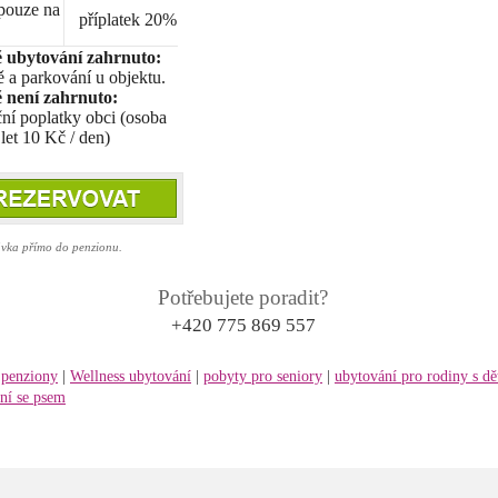
pouze na
příplatek 20%
 ubytování zahrnuto:
ě a parkování u objektu.
 není zahrnuto:
ční poplatky obci (osoba
let 10 Kč / den)
a přímo do penzionu.
Potřebujete poradit?
+420 775 869 557
:
penziony
|
Wellness ubytování
|
pobyty pro seniory
|
ubytování pro rodiny s d
ní se psem