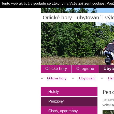
Tento web ukládá v souladu se zákony na Vaše zařízení cookies. Použ
Orlické hory - ubytování | výle
Orlické hory
O regionu
Ubyt
Orlické hory
Ubytování
Pen
Penz
Hotely
Už náze
Penziony
velmi z
Chaty, apartmány