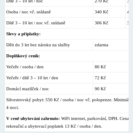
Dítě 3 – 10 let / noc
270 Kč
31
Osoba / noc vč. snídaně
340 Kč
40
Dítě 3 – 10 let / noc vč. snídaně
306 Kč
36
Slevy a příplatky:
Děti do 3 let bez nároku na služby
zdarma
Doplňkový ceník:
Večeře / osoba / den
80 Kč
Večeře / dítě 3 – 10 let / den
72 Kč
Domácí mazlíček / noc
90 Kč
Silvestrovský pobyt: 550 Kč / osoba / noc vč. polopenze. Minimáln
4 noci.
V ceně ubytování zahrnuto:
WiFi internet, parkování, DPH. Cena 
rekreační a ubytovací poplatek 13 Kč / osoba / den.