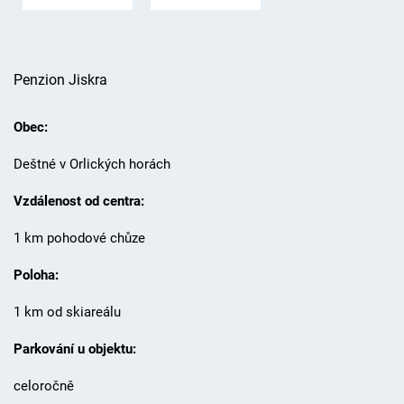
Penzion Jiskra
Obec:
Deštné v Orlických horách
Vzdálenost od centra:
1 km pohodové chůze
Poloha:
1 km od skiareálu
Parkování u objektu:
celoročně