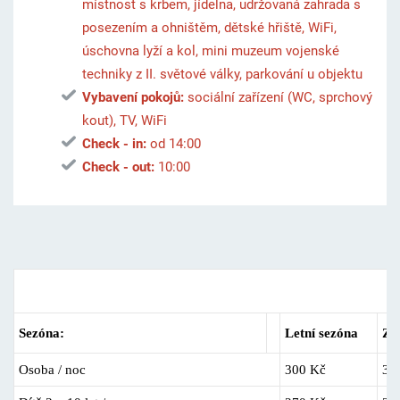
místnost s krbem, jídelna, udržovaná zahrada s
posezením a ohništěm, dětské hřiště, WiFi,
úschovna lyží a kol, mini muzeum vojenské
techniky z II. světové války, parkování u objektu
Vybavení pokojů:
sociální zařízení (WC, sprchový
kout), TV, WiFi
Check - in:
od 14:00
Check - out:
10:00
Ceník ubytování
Sezóna:
Letní sezóna
Zi
Osoba / noc
300 Kč
35