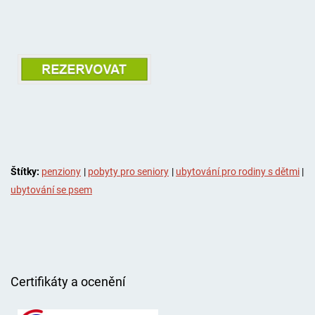
Štítky:
penziony
|
pobyty pro seniory
|
ubytování pro rodiny s dětmi
|
ubytování se psem
Certifikáty a ocenění