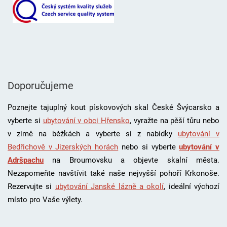
Doporučujeme
Poznejte tajuplný kout pískovových skal České Švýcarsko a
vyberte si
ubytování v obci Hřensko
, vyražte na pěší tůru nebo
v zimě na běžkách a vyberte si z nabídky
ubytování v
Bedřichově v Jizerských horách
nebo si vyberte
ubytování v
Adršpachu
na Broumovsku a objevte skalní města.
Nezapomeňte navštívit také naše nejvyšší pohoří Krkonoše.
Rezervujte si
ubytování Janské lázně a okolí
, i
deální výchozí
místo pro Vaše výlety.