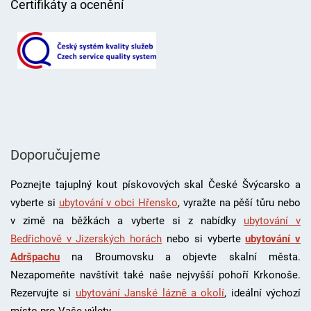
Certifikáty a ocenění
Doporučujeme
Poznejte tajuplný kout pískovových skal České Švýcarsko a
vyberte si
ubytování v obci Hřensko
, vyražte na pěší tůru nebo
v zimě na běžkách a vyberte si z nabídky
ubytování v
Bedřichově v Jizerských horách
nebo si vyberte
ubytování v
Adršpachu
na Broumovsku a objevte skalní města.
Nezapomeňte navštívit také naše nejvyšší pohoří Krkonoše.
Rezervujte si
ubytování Janské lázně a okolí
, i
deální výchozí
místo pro Vaše výlety.