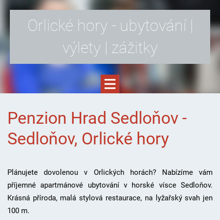
Orlické hory - ubytování |
výlety | zážitky
Penzion Hrad Sedloňov -
Sedloňov, Orlické hory
Plánujete dovolenou v Orlických horách? Nabízíme vám
příjemné apartmánové ubytování v horské vísce Sedloňov.
Krásná příroda, malá stylová restaurace, na lyžařský svah jen
100 m.