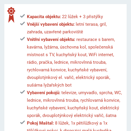
Kapacita objektu:
22 lůžek + 3 přistýlky
Vnější vybavení objektu:
letní terasa, gril,
zahrada, uzavřené parkoviště
Vnitřní vybavení objektu:
restaurace s barem,
kavárna, lyžárna, úschovna kol, společenská
místnost s TV, kuchyňský kout, WiFi internet,
rádio, pračka, lednice, mikrovlnná trouba,
rychlovarná konvice, kuchyňské vybavení,
dvouplotýnkový el. vařič, elektrický sporák,
sušárna lyžařských bot
Vybavení pokojů:
televize, umyvadlo, sprcha, WC,
lednice, mikrovlnná trouba, rychlovarná konvice,
kuchyňské vybavení, kuchyňský kout, elektrický
sporák, dvouplotýnkový elektrický vařič, šatna
Pokoj Maštal:
8 lůžek, 1x pětilůžkový a 1x
třílůžkový pokoj, k dispozici malá kuchyňka