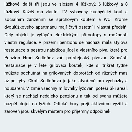
lůžkové, další tři jsou ve složení 4 lůžkový, 6 lůžkový a 8
lůžkový. Každý má vlastní TV, vybavený kuchyňský kout a
sociálním zařízením se sprchovým koutem a WC. Kromě
dvoulůžkového apartmánu mají čtyři ostatní i vlastní předsíň.
Celý objekt je vytápěn elektrickými přímotopy s možností
vlastní regulace. V přízemí penzionu se nachází malá stylová
restaurace s pestrou nabídkou jídel a vlastního piva, které pro
Penzion Hrad Sedloňov vaří potštejnský pivovar. Součástí
restaurace je v létě grilovací koutek, kde si třikrát týdně
můžete pochutnat na grilovaných dobrotách od různých mas
až po ryby. Okolí Sedloňova je jako stvořené pro vycházky a
houbaření. V zimě všechny milovníky lyžování potěší Ski areál,
který se nachází nedaleko penzionu a tak od svahu můžete
nazpět dojet na lyžích. Orlické hory přejí aktivnímu vyžití a
zároveň jsou skvělým místem pro příjemný odpočinek.