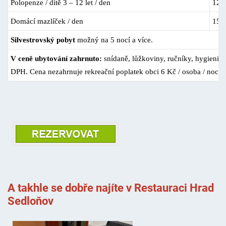
Polopenze / dítě 3 – 12 let / den
125
Domácí mazlíček / den
150
Silvestrovský pobyt
možný na 5 nocí a více.
V ceně ubytování zahrnuto:
snídaně, lůžkoviny, ručníky, hygienick
DPH. Cena nezahrnuje rekreační poplatek obci 6 Kč / osoba / noc.
A takhle se dobře najíte v Restauraci Hrad
Sedloňov