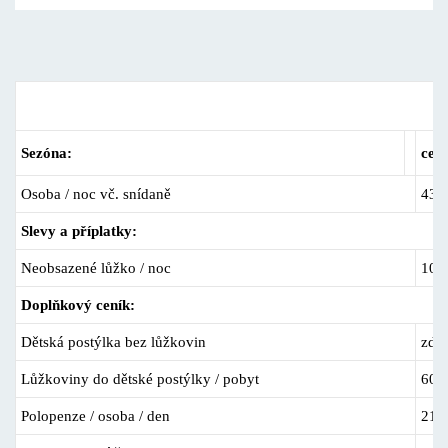
Ceník ubytování
Sezóna:
cel
Osoba / noc vč. snídaně
435
Slevy a příplatky:
Neobsazené lůžko / noc
100
Doplňkový ceník:
Dětská postýlka bez lůžkovin
zda
Lůžkoviny do dětské postýlky / pobyt
60 
Polopenze / osoba / den
210