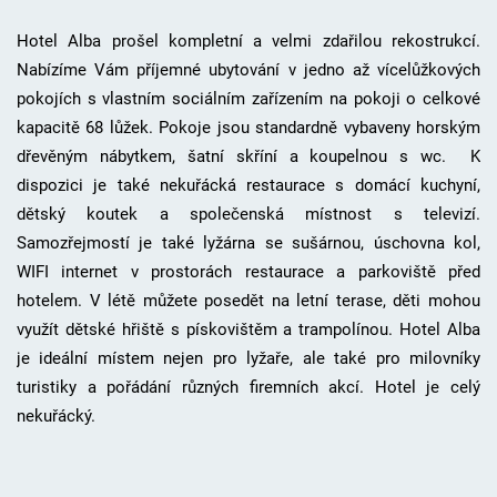
Hotel Alba prošel kompletní a velmi zdařilou rekostrukcí.
Nabízíme Vám příjemné ubytování v jedno až vícelůžkových
pokojích s vlastním sociálním zařízením na pokoji o celkové
kapacitě 68 lůžek. Pokoje jsou standardně vybaveny horským
dřevěným nábytkem, šatní skříní a koupelnou s wc. K
dispozici je také nekuřácká restaurace s domácí kuchyní,
dětský koutek a společenská místnost s televizí.
Samozřejmostí je také lyžárna se sušárnou, úschovna kol,
WIFI internet v prostorách restaurace a parkoviště před
hotelem. V létě můžete posedět na letní terase, děti mohou
využít dětské hřiště s pískovištěm a trampolínou. Hotel Alba
je ideální místem nejen pro lyžaře, ale také pro milovníky
turistiky a pořádání různých firemních akcí.
Hotel je celý
nekuřácký.