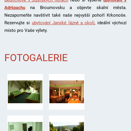
Bedřichově v Jizerských horách
nebo si vyberte
ubytování v
Adršpachu
na Broumovsku a objevte skalní města.
Nezapomeňte navštívit také naše nejvyšší pohoří Krkonoše.
Rezervujte si
ubytování Janské lázně a okolí
, i
deální výchozí
místo pro Vaše výlety.
FOTOGALERIE