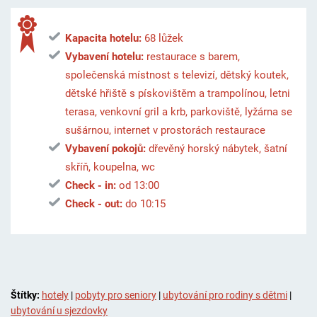
Kapacita hotelu:
68 lůžek
Vybavení hotelu:
restaurace s barem,
společenská místnost s televizí, dětský koutek,
dětské hřiště s pískovištěm a trampolínou, letni
terasa, venkovní gril a krb, parkoviště, lyžárna se
sušárnou, internet v prostorách restaurace
Vybavení pokojů:
dřevěný horský nábytek, šatní
skříň, koupelna, wc
Check - in:
od 13:00
Check - out:
do 10:15
Štítky:
hotely
|
pobyty pro seniory
|
ubytování pro rodiny s dětmi
|
ubytování u sjezdovky