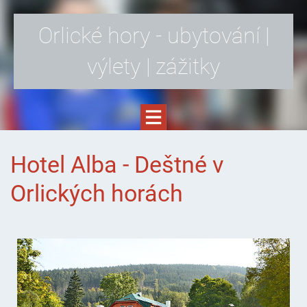
Orlické hory - ubytování |
výlety | zážitky
Hotel Alba - Deštné v
Orlických horách