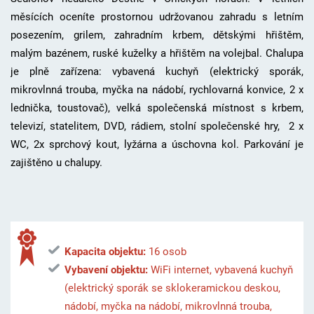
měsících oceníte prostornou udržovanou zahradu s letním
posezením, grilem, zahradním krbem, dětskými hřištěm,
malým bazénem, ruské kuželky a hřištěm na volejbal. Chalupa
je plně zařízena: vybavená kuchyň (elektrický sporák,
mikrovlnná trouba, myčka na nádobí, rychlovarná konvice, 2 x
lednička, toustovač), velká společenská místnost s krbem,
televizí, statelitem, DVD, rádiem, stolní společenské hry, 2 x
WC, 2x sprchový kout, lyžárna a úschovna kol. Parkování je
zajištěno u chalupy.
Kapacita objektu:
16 osob
Vybavení objektu:
WiFi internet, vybavená kuchyň
(elektrický sporák se sklokeramickou deskou,
nádobí, myčka na nádobí, mikrovlnná trouba,