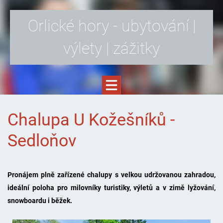
Orlické hory - ubytování |
výlety | zážitky
Chalupa U Kožešníků -
Sedloňov
Pronájem plně zařízené chalupy s velkou udržovanou zahradou,
ideální poloha pro milovníky turistiky, výletů a v zimě lyžování,
snowboardu i běžek.