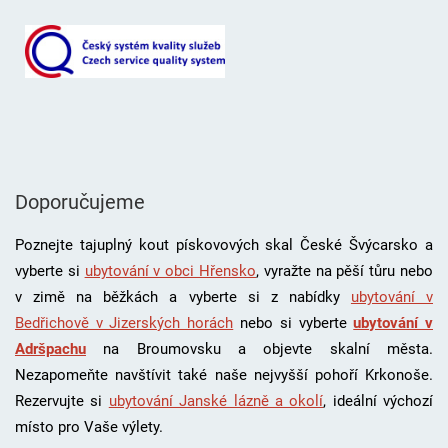
Doporučujeme
Poznejte tajuplný kout pískovových skal České Švýcarsko a
vyberte si
ubytování v obci Hřensko
, vyražte na pěší tůru nebo
v zimě na běžkách a vyberte si z nabídky
ubytování v
Bedřichově v Jizerských horách
nebo si vyberte
ubytování v
Adršpachu
na Broumovsku a objevte skalní města.
Nezapomeňte navštívit také naše nejvyšší pohoří Krkonoše.
Rezervujte si
ubytování Janské lázně a okolí
, i
deální výchozí
místo pro Vaše výlety.