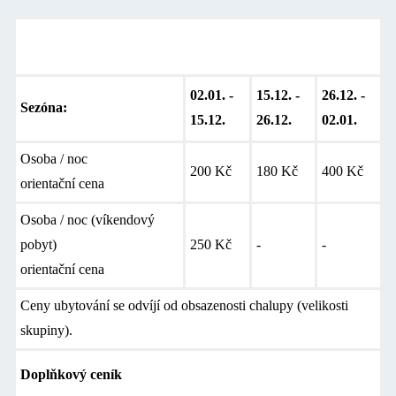
Ceník ubytování
02.01. -
15.12. -
26.12. -
Sezóna:
15.12.
26.12.
02.01.
Osoba / noc
200 Kč
180 Kč
400 Kč
orientační cena
Osoba / noc (víkendový
pobyt)
250 Kč
-
-
orientační cena
Ceny ubytování se odvíjí od obsazenosti chalupy (velikosti
skupiny).
Doplňkový ceník