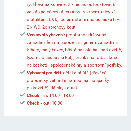
rychlovarná konvice, 2 x lednička, toustovač),
velká společenská místnost s krbem, televizí,
statelitem, DVD, rádiem, stolní společenské hry,
2 x WC, 2x sprchový kout
Venkovní vybavení:
prostorná udržovaná
zahrada s letním posezením, grilem, zahradním
krbem, malý bazén, hřiště na volejbal, parkoviště,
lyžárna a úschovna kol, , branky na fotbal, koše
na basket), společenské hry a sportovní potřeby.
Vybavení pro děti
: dětské hřiště (dřevěné
prolézačky, zahradní trampolína, houpačky,
pískoviště), dětský koutek
Check - in:
14:00 - 18:00
Check - out:
10:00