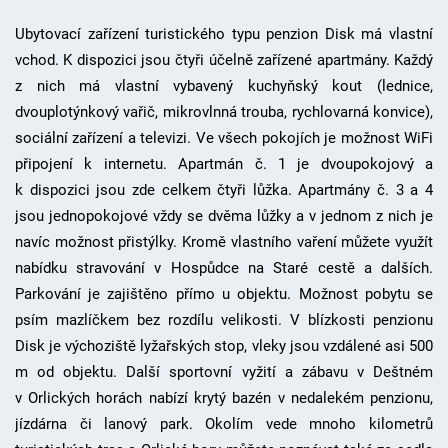
Ubytovací zařízení turistického typu penzion Disk má vlastní
vchod. K dispozici jsou čtyři účelně zařízené apartmány. Každý
z nich má vlastní vybavený kuchyňský kout (lednice,
dvouplotýnkový vařič, mikrovlnná trouba, rychlovarná konvice),
sociální zařízení a televizi. Ve všech pokojích je možnost WiFi
připojení k internetu. Apartmán č. 1 je dvoupokojový a
k dispozici jsou zde celkem čtyři lůžka. Apartmány č. 3 a 4
jsou jednopokojové vždy se dvěma lůžky a v jednom z nich je
navíc možnost přistýlky. Kromě vlastního vaření můžete využít
nabídku stravování v Hospůdce na Staré cestě a dalších.
Parkování je zajištěno přímo u objektu. Možnost pobytu se
psím mazlíčkem bez rozdílu velikosti. V blízkosti penzionu
Disk je výchoziště lyžařských stop, vleky jsou vzdálené asi 500
m od objektu. Další sportovní vyžití a zábavu v Deštném
v Orlických horách nabízí krytý bazén v nedalekém penzionu,
jízdárna či lanový park. Okolím vede mnoho kilometrů