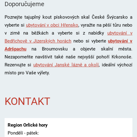
Doporučujeme
Poznejte tajuplný kout pískovových skal České Švýcarsko a
vyberte si
ubytování v obci Hřensko
, vyražte na pěší tůru nebo
v zimě na běžkách a vyberte si z nabídky
ubytování v
Bedřichově v Jizerských horách
nebo si vyberte
ubytování v
Adršpachu
na Broumovsku a objevte skalní města.
Nezapomeňte navštívit také naše nejvyšší pohoří Krkonoše.
Rezervujte si
ubytování Janské lázně a okolí
, i
deální výchozí
místo pro Vaše výlety.
KONTAKT
Region Orlické hory
Pondělí - pátek: