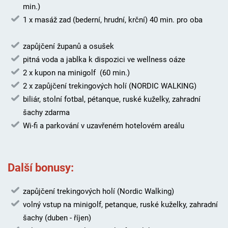
min.)
1 x masáž zad (bederní, hrudní, krční) 40 min. pro oba
zapůjčení županů a osušek
pitná voda a jablka k dispozici ve wellness oáze
2 x kupon na minigolf (60 min.)
2 x zapůjčení trekingových holí (NORDIC WALKING)
biliár, stolní fotbal, pétanque, ruské kuželky, zahradní
šachy zdarma
Wi-fi a parkování v uzavřeném hotelovém areálu
Další bonusy:
zapůjčení trekingových holí (Nordic Walking)
volný vstup na minigolf, petanque, ruské kuželky, zahradní
šachy (duben - říjen)