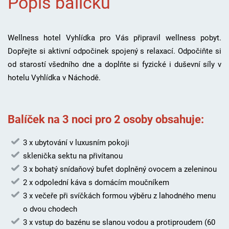
Popis balíčku
Wellness hotel Vyhlídka pro Vás připravil wellness pobyt.
Dopřejte si aktivní odpočinek spojený s relaxací. Odpočiňte si
od starostí všedního dne a doplňte si fyzické i duševní síly v
hotelu Vyhlídka v Náchodě.
Balíček na 3 noci pro 2 osoby obsahuje:
3 x ubytování v luxusním pokoji
sklenička sektu na přivítanou
3 x bohatý snídaňový bufet doplněný ovocem a zeleninou
2 x odpolední káva s domácím moučníkem
3 x večeře při svíčkách formou výběru z lahodného menu
o dvou chodech
3 x vstup do bazénu se slanou vodou a protiproudem (60