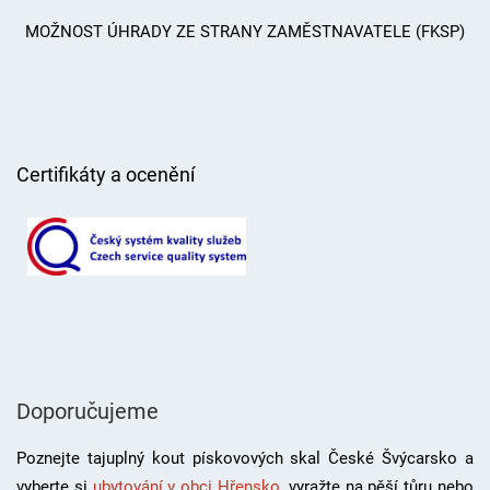
MOŽNOST ÚHRADY ZE STRANY ZAMĚSTNAVATELE (FKSP)
Certifikáty a ocenění
Doporučujeme
Poznejte tajuplný kout pískovových skal České Švýcarsko a
vyberte si
ubytování v obci Hřensko
, vyražte na pěší tůru nebo