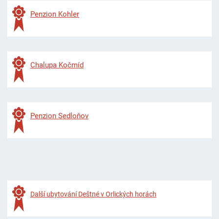
Penzion Kohler
Chalupa Kočmíd
Penzion Sedloňov
Další ubytování Deštné v Orlických horách