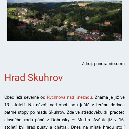
Zdroj: panoramio.com
Hrad Skuhrov
Obec leží severně od
Rychnova nad Kněžnou
. Známá je již ve
13. století. Na návrší nad obcí jsou ještě v terénu dodnes
patrné stopy po hradu Skuhrov. Zde ve středověku žil praotec
slavného rodu pánů z Dobrušky – Muttin. Avšak již v 16.
století byl hrad pustý a chátral. Dnes na místě hradu stojí