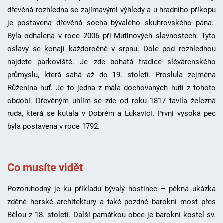
dřevěná rozhledna se zajímavými výhledy a u hradního příkopu
je postavena dřevěná socha bývalého skuhrovského pána.
Byla odhalena v roce 2006 při Mutinových slavnostech. Tyto
oslavy se konají každoročně v srpnu. Dole pod rozhlednou
najdete parkoviště. Je zde bohatá tradice slévárenského
průmyslu, která sahá až do 19. století. Proslula zejména
Růženina huť. Je to jedna z mála dochovaných hutí z tohoto
období. Dřevěným uhlím se zde od roku 1817 tavila železná
ruda, která se kutala v Dobrém a Lukavici. První vysoká pec
byla postavena v roce 1792.
Co musíte vidět
Pozoruhodný je ku příkladu bývalý hostinec – pěkná ukázka
zděné horské architektury a také pozdně barokní most přes
Bělou z 18. století. Další památkou obce je barokní kostel sv.