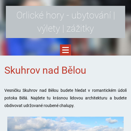
Orlické hory - ubytování |
výlety | zážitky
Skuhrov nad Bělou
Vesničku Skuhrov nad Bělou budete hledat v romantickém údolí
potoka Bělá. Najdete tu krásnou lidovou architekturu a budete
obdivovat udržované roubené chalupy.