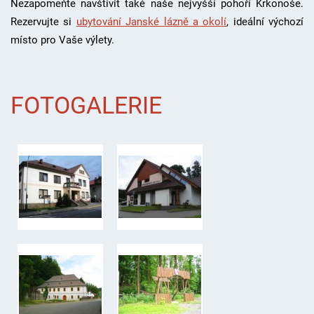
Nezapomeňte navštívit také naše nejvyšší pohoří Krkonoše.
Rezervujte si
ubytování Janské lázně a okolí
, i
deální výchozí
místo pro Vaše výlety.
FOTOGALERIE