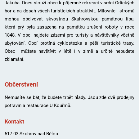
Jakuba. Dnes slouží obec k příjemné rekreaci v srdci Orlických
hor a na dosah všech turistických atraktivit. Milovníci stromů
mohou obdivovat skvostnou Skuhrovskou památnou lípu,
která prý byla zasazena na památku zrušení roboty v roce
1848. V obci najdete zázemí pro turisty a návštěvníky včetně
ubytování. Obcí protíná cyklostezka a pěší turistické trasy.
Obec můžete navštívit v létě i v zimě a určitě nebudete
zklamáni.
Občerstvení
Nemusíte se bát, že budete trpět hlady. Jsou zde dvě prodejny
potravin a restaurace U Kouřmů.
Kontakt
517 03 Skuhrov nad Bělou