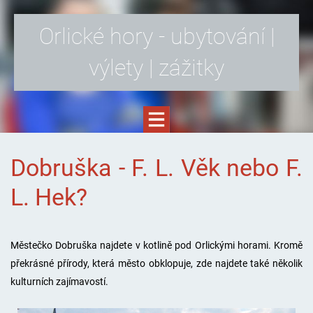
Orlické hory - ubytování |
výlety | zážitky
Dobruška - F. L. Věk nebo F.
L. Hek?
Městečko Dobruška najdete v kotlině pod Orlickými horami. Kromě
překrásné přírody, která město obklopuje, zde najdete také několik
kulturních zajímavostí.