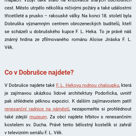
mapách. Vždyť také stálo na křižovatce starých obchodních
cest. Město utrpělo několika ničivými požáry a také událostmi
třicetileté a prusko – rakouské války. Na konci 18. století byla
Dobruška významným centrem obrozeneckých buditelů, kteří
se scházeli u dobrušského kupce F. L. Heka. To je právě náš
známý hrdina ze zfilmovaného románu Aloise Jiráska F. L.
Věk.
Co v Dobrušce najdete?
V Dobrušce najdete také
F. L. Hekovu rodnou chaloupku
, která
je zajímavou ukázkou lidové architektury Podorlicka, uvnitř
pak shlédnete pěknou expozici. K dalším zajímavostem patří
renesanční radnice na náměstí
, nezapomeňte si prohlédnout
také zdejší
muzeum
. Za obcí najdete hřbitov s renesančním
kostelem sv. Ducha. Právě tento bělostný kostelík si zahrál
v televizním seriálu F. L. Věk.