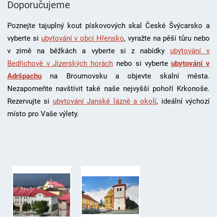
Doporučujeme
Poznejte tajuplný kout pískovových skal České Švýcarsko a
vyberte si
ubytování v obci Hřensko
, vyražte na pěší tůru nebo
v zimě na běžkách a vyberte si z nabídky
ubytování v
Bedřichově v Jizerských horách
nebo si vyberte
ubytování v
Adršpachu
na Broumovsku a objevte skalní města.
Nezapomeňte navštívit také naše nejvyšší pohoří Krkonoše.
Rezervujte si
ubytování Janské lázně a okolí
, i
deální výchozí
místo pro Vaše výlety.