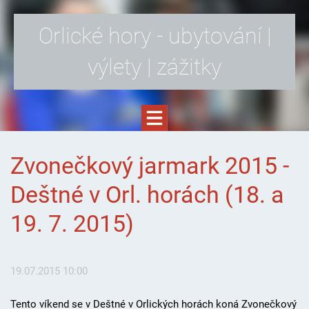
Orlické hory - ubytování |
výlety | zážitky
Zvonečkový jarmark 2015 -
Deštné v Orl. horách (18. a
19. 7. 2015)
19.07.2015 10:00
Tento víkend se v Deštné v Orlických horách koná Zvonečkový