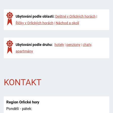
Ubytování podle oblasti:
Deštné v Orlických horách
|
Říčky v Orlických horách
|
Náchod a okolí
Ubytování podle druhu:
hotely
|
penziony
|
chaty,
apartmány
KONTAKT
Region Orlické hory
Pondělí - pátek: