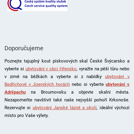
Doporučujeme
Poznejte tajuplný kout pískovových skal České Švýcarsko a
vyberte si
ubytování v obci Hřensko
, vyražte na pěší tůru nebo
v zimě na běžkách a vyberte si z nabídky
ubytování v
Bedřichově v Jizerských horách
nebo si vyberte
ubytování v
Adršpachu
na Broumovsku a objevte skalní města.
Nezapomeňte navštívit také naše nejvyšší pohoří Krkonoše.
Rezervujte si
ubytování Janské lázně a okolí
, i
deální výchozí
místo pro Vaše výlety.