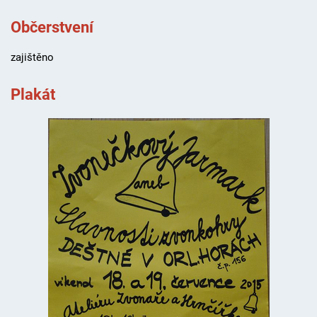
Občerstvení
zajištěno
Plakát