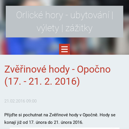
Orlické hory - ubytování |
výlety | zážitky
Zvěřinové hody - Opočno
(17. - 21. 2. 2016)
21.02.2016 09:00
Přijďte si pochutnat na Zvěřinové hody v Opočně. Hody se
konají již od 17. února do 21. února 2016.