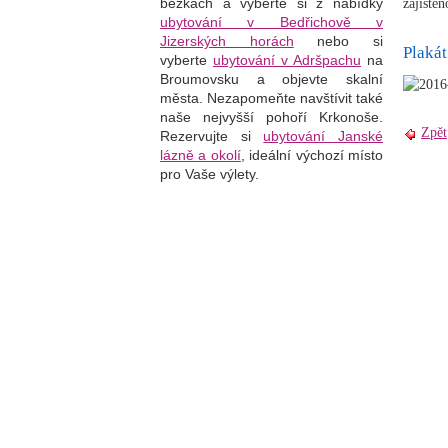
běžkách a vyberte si z nabídky
zajiště
ubytování v Bedřichově v
Jizerských horách
nebo si
Plakát
vyberte
ubytování v Adršpachu
na
Broumovsku a objevte skalní
města. Nezapomeňte navštívit také
naše nejvyšší pohoří Krkonoše.
Zpět
Rezervujte si
ubytování Janské
lázně a okolí
, i
deální výchozí místo
pro Vaše výlety.