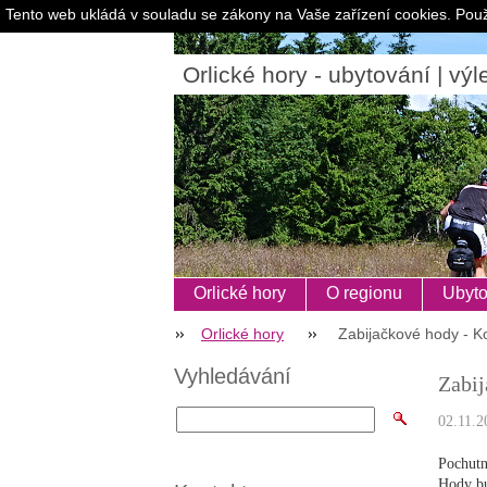
Tento web ukládá v souladu se zákony na Vaše zařízení cookies. Použ
Orlické hory - ubytování | výle
Orlické hory
O regionu
Ubyto
Orlické hory
Zabijačkové hody - Kos
Vyhledávání
Zabij
02.11.2
Pochutn
Hody bu