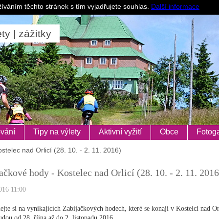
Pro ubytovatele
íváním těchto stránek s tím vyjadřujete souhlas.
Další informace
ty | zážitky
vání
Tipy na výlety
Aktivní vyžití
Obce
Fotoga
telec nad Orlicí (28. 10. - 2. 11. 2016)
ačkové hody - Kostelec nad Orlicí (28. 10. - 2. 11. 2016
016 11:00
ejte si na vynikajících Zabijačkových hodech, které se konají v Kostelci nad Or
dou od 28. října až do 2. listopadu 2016.