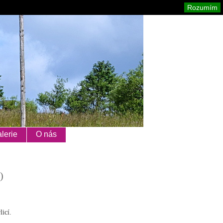
Orlické hory
Mapa stránek
Tisk
Rozumím
lerie
O nás
)
licí.