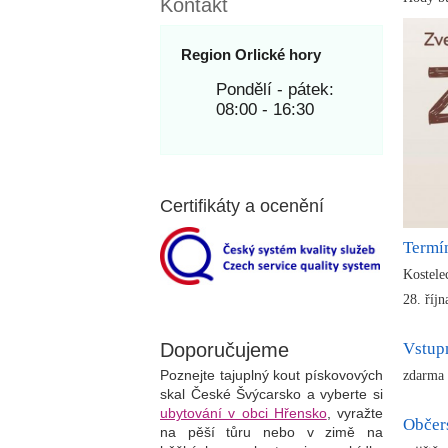
Kontakt
Region Orlické hory
Pondělí - pátek:
08:00 - 16:30
Certifikáty a ocenění
Termí
Kostele
28. říjn
Vstup
Doporučujeme
Poznejte tajuplný kout pískovových
zdarma
skal České Švýcarsko a vyberte si
ubytování v obci Hřensko
, vyražte
Občer
na pěší tůru nebo v zimě na