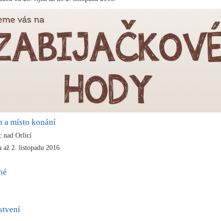
n a místo konání
c nad Orlicí
a až 2. listopadu 2016
né
stvení