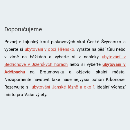
Doporučujeme
Poznejte tajuplný kout pískovových skal České Švýcarsko a
vyberte si
ubytování v obci Hřensko
, vyražte na pěší tůru nebo
v zimě na běžkách a vyberte si z nabídky
ubytování v
Bedřichově v Jizerských horách
nebo si vyberte
ubytování v
Adršpachu
na Broumovsku a objevte skalní města.
Nezapomeňte navštívit také naše nejvyšší pohoří Krkonoše.
Rezervujte si
ubytování Janské lázně a okolí
, i
deální výchozí
místo pro Vaše výlety.