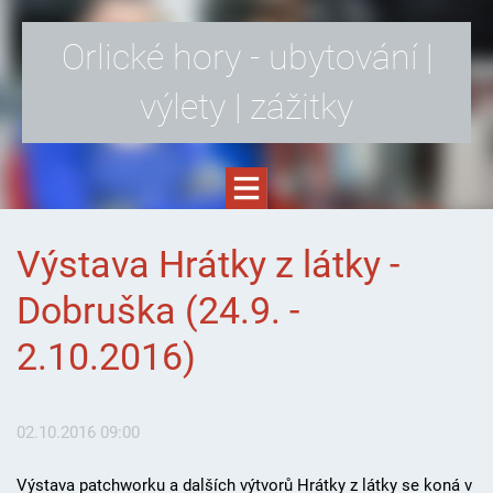
Orlické hory - ubytování |
výlety | zážitky
Výstava Hrátky z látky -
Dobruška (24.9. -
2.10.2016)
02.10.2016 09:00
Výstava patchworku a dalších výtvorů Hrátky z látky se koná v