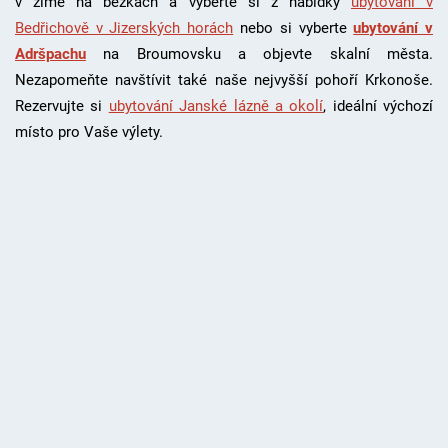
v zimě na běžkách a vyberte si z nabídky
ubytování v
Bedřichově v Jizerských horách
nebo si vyberte
ubytování v
Adršpachu
na Broumovsku a objevte skalní města.
Nezapomeňte navštívit také naše nejvyšší pohoří Krkonoše.
Rezervujte si
ubytování Janské lázně a okolí
, i
deální výchozí
místo pro Vaše výlety.