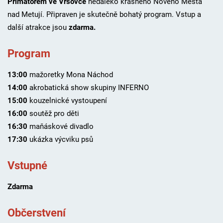
Primátorem
ve Vršovce
nedaleko krásného Nového Města
nad Metují. Připraven je skutečně bohatý program. Vstup a
další atrakce jsou
zdarma.
Program
13:00
mažoretky Mona Náchod
14:00
akrobatická show skupiny INFERNO
15:00
kouzelnické vystoupení
16:00
soutěž pro děti
16:30
maňáskové divadlo
17:30
ukázka výcviku psů
Vstupné
Zdarma
Občerstvení