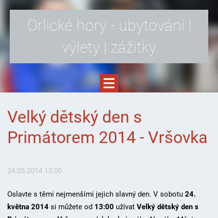
Orlické hory - ubytování |
výlety | zážitky
Velký dětský den s
Primátorem 2014 - Vršovka
24.05.2014 13:00
Oslavte s těmi nejmenšími jejich slavný den. V sobotu
24.
května 2014
si můžete od
13:00
užívat
Velký dětský den s