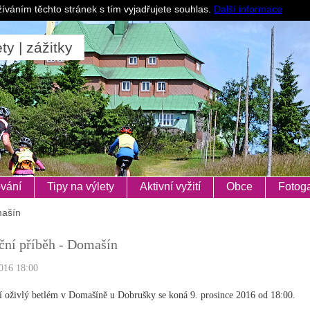
Pro ubytovatele
íváním těchto stránek s tím vyjadřujete souhlas.
Další informace
ty | zážitky
vání
Tipy na výlety
Aktivní vyžití
Obce
Fotoga
mašín
ní příběh - Domašín
016 18:00
í oživlý betlém v Domašíně u Dobrušky se koná 9. prosince 2016 od 18:00.