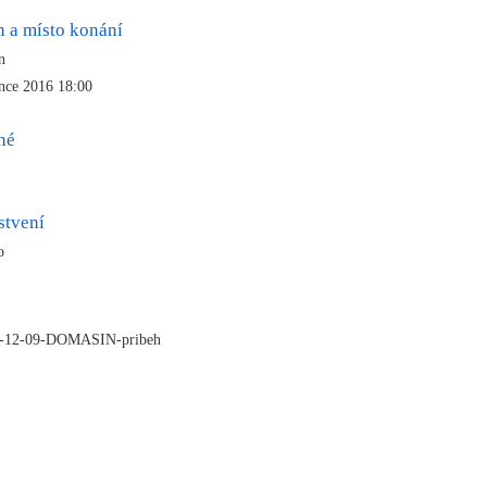
n a místo konání
ín
ince 2016 18:00
né
stvení
no