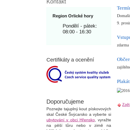
Kontakt
Termí
Region Orlické hory
Domaš
9. pros
Pondělí - pátek:
08:00 - 16:30
Vstup
zdarma
Občer
Certifikáty a ocenění
zajiště
Plakát
Doporučujeme
Zpět
Poznejte tajuplný kout pískovových
skal České Švýcarsko a vyberte si
ubytování v obci Hřensko
, vyražte
na pěší tůru nebo v zimě na