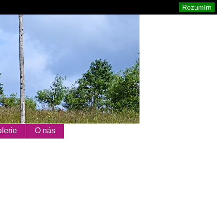
Orlické hory
Mapa stránek
Tisk
Rozumím
lerie
O nás