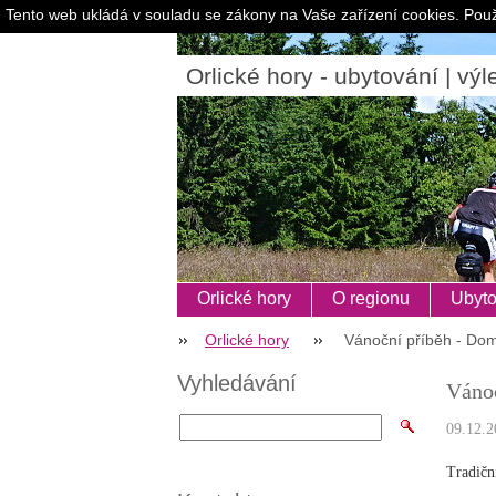
Tento web ukládá v souladu se zákony na Vaše zařízení cookies. Použ
Orlické hory - ubytování | výle
Orlické hory
O regionu
Ubyto
Orlické hory
Vánoční příběh - Do
Vyhledávání
Vánoč
09.12.2
Tradičn