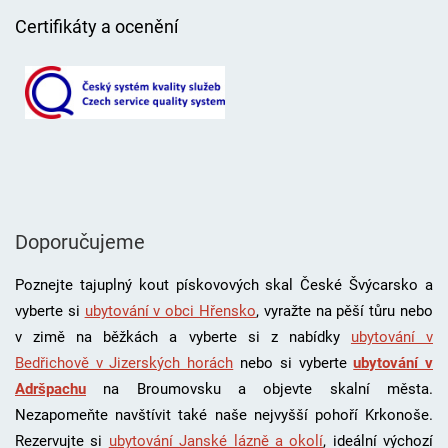
Certifikáty a ocenění
Doporučujeme
Poznejte tajuplný kout pískovových skal České Švýcarsko a
vyberte si
ubytování v obci Hřensko
, vyražte na pěší tůru nebo
v zimě na běžkách a vyberte si z nabídky
ubytování v
Bedřichově v Jizerských horách
nebo si vyberte
ubytování v
Adršpachu
na Broumovsku a objevte skalní města.
Nezapomeňte navštívit také naše nejvyšší pohoří Krkonoše.
Rezervujte si
ubytování Janské lázně a okolí
, i
deální výchozí