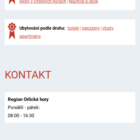
Říčky v Orlických horách
|
Náchod a okolí
Ubytování podle druhu:
hotely
|
penziony
|
chaty,
apartmány
KONTAKT
Region Orlické hory
Pondělí - pátek:
08:00 - 16:30