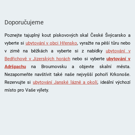
Doporučujeme
Poznejte tajuplný kout pískovových skal České Švýcarsko a
vyberte si
ubytování v obci Hřensko
, vyražte na pěší tůru nebo
v zimě na běžkách a vyberte si z nabídky
ubytování v
Bedřichově v Jizerských horách
nebo si vyberte
ubytování v
Adršpachu
na Broumovsku a objevte skalní města.
Nezapomeňte navštívit také naše nejvyšší pohoří Krkonoše.
Rezervujte si
ubytování Janské lázně a okolí
, i
deální výchozí
místo pro Vaše výlety.