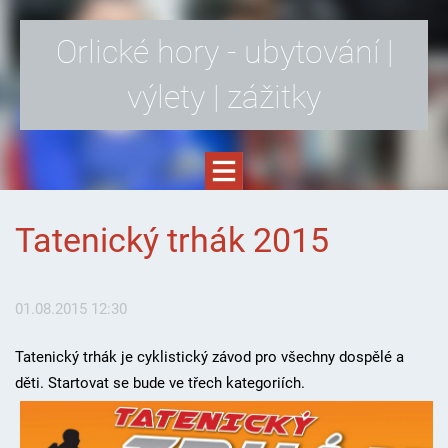
Orlické hory - ubytování |
výlety | zážitky
Tatenický trhák 2015
01.08.2015 12:30
Tatenický trhák je cyklistický závod pro všechny dospělé a
děti. Startovat se bude ve třech kategoriích.