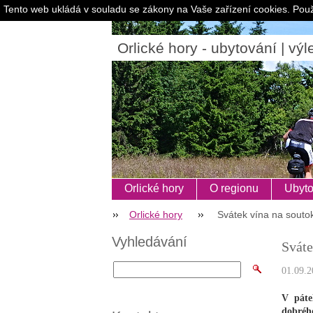
Tento web ukládá v souladu se zákony na Vaše zařízení cookies. Použ
Orlické hory - ubytování | výle
Orlické hory
O regionu
Ubyto
Orlické hory
Svátek vína na souto
Vyhledávání
Sváte
01.09.2
V páte
dobrého