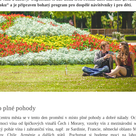
toku
“ a je připraven bohatý program pro dospělé návštěvníky i pro děti.
o plné pohody
centru města se v tento den promění v místo plné pohody a dobré nálady. Oc
moci vína od špičkových vinařů Čech i Moravy, vzorky vín z mezinárodní s
ý pohár vína i zahraniční vína, např. ze Sardinie, Francie, německé oblasto M
iny, Chile, Arménie a dalších států. Pochutnat si budeme moci na lah