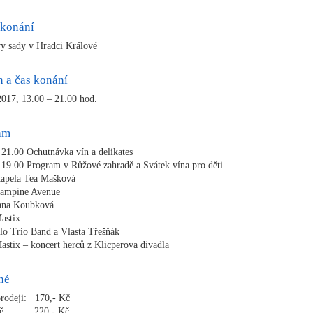
 konání
vy sady v Hradci Králové
 a čas konání
 2017, 13.00 – 21.00 hod.
am
 21.00 Ochutnávka vín a delikates
 19.00 Program v Růžové zahradě a Svátek vína pro děti
apela Tea Mašková
Campine Avenue
ana Koubková
astix
lo Trio Band a Vlasta Třešňák
astix – koncert herců z Klicperova divadla
né
rodeji: 170,- Kč
stě: 220,- Kč