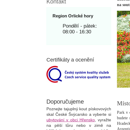
Kontakt
na sou
Region Orlické hory
Pondělí - pátek:
08:00 - 16:30
Certifikáty a ocenění
Doporučujeme
Míst
Poznejte tajuplný kout pískovových
Park v 
skal České Švýcarsko a vyberte si
budete 
ubytování v obci Hřensko
, vyražte
Hradeck
na pěší tůru nebo v zimě na
Argent