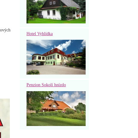
kových
Hotel Vyhlídka
Penzion Sokolí hnízdo