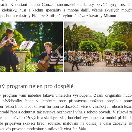
esách. K dostání budou Gouzer-francouzské delikatesy, skvělé sýry, sušená
, klobásky, husí a kachní speciality a mnohé další, včetně skvělých mouč
 pochutin cukrárny Fidla ze Smiřic či výborná káva z kavárny Mlsoun.
tý program nejen pro dospělé
 program vám nabídne lákavá umělecká vystoupení. Zazní originální hudb
é návštěvníky bude v letošním roce připravena možnost proplout pom
ou řekou Labe a edukativní formou se dozvědět více o vinařských obcích ležíc
norodé řece a ochutnat tak světově oceňovaná vína z tohoto povodí. V růžové z
e ochutnávka růžových a sladkých vín, hudební vystoupení a módní přehlídk
de připraven skákací hrad, soutěže, malování na obličej a další zábavné akt
kcí vás provede moderátor a milovník vína Jan Vala.