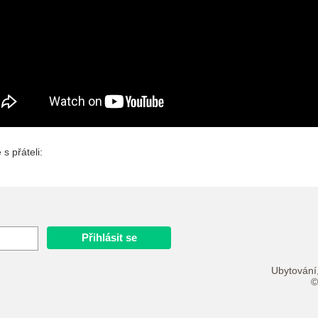
e s přáteli:
Ubytování,
©