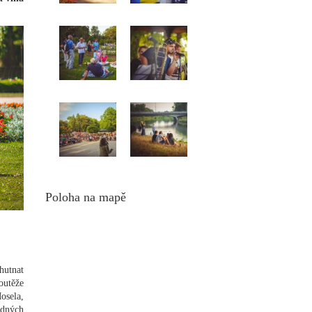
Poloha na mapě
hutnat
outěže
osela,
odných