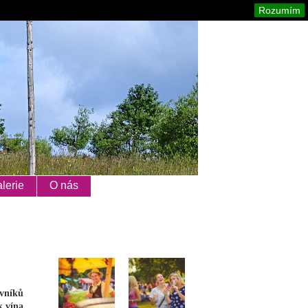
Orlické hory
Mapa stránek
Tisk
Rozumím
lerie
O nás
vníků
k vína