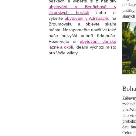
běžkách a vyberte si z nabídky
delikat
ubytování v Bedřichově v
paštiky
Jizerských horách
nebo si
slaných
vyberte
ubytování v Adršpachu
na
Broumovsku a objevte skalní
města. Nezapomeňte navštívit také
naše nejvyšší pohoří Krkonoše.
Rezervujte si
ubytování Janské
lázně a okolí
, i
deální výchozí místo
pro Vaše výlety.
Boha
Zábavný
zvídav
vinařsk
této vi
proběhn
děti bu
Celou a