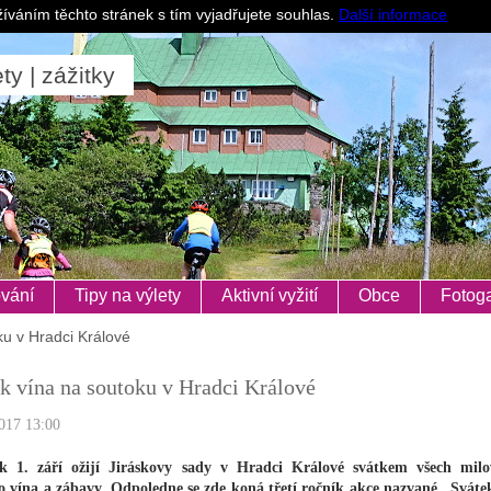
Pro ubytovatele
íváním těchto stránek s tím vyjadřujete souhlas.
Další informace
ty | zážitky
vání
Tipy na výlety
Aktivní vyžití
Obce
Fotoga
ku v Hradci Králové
k vína na soutoku v Hradci Králové
017 13:00
k 1. září ožijí Jiráskovy sady v Hradci Králové svátkem všech milo
 vína a zábavy. Odpoledne se zde koná třetí ročník akce nazvané „Sváte