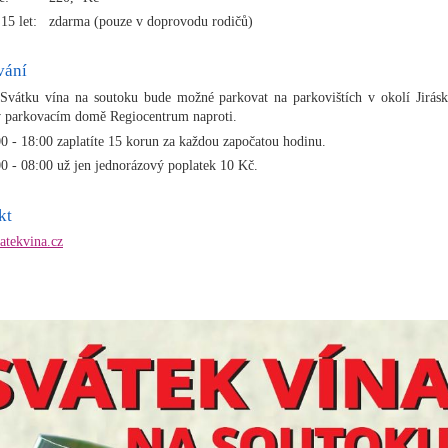
 15 let: zdarma (pouze v doprovodu rodičů)
vání
vátku vína na soutoku bude možné parkovat na parkovištích v okolí Jirás
v parkovacím domě Regiocentrum naproti.
0 - 18:00 zaplatíte 15 korun za každou započatou hodinu.
0 - 08:00 už jen jednorázový poplatek 10 Kč.
kt
tekvina.cz