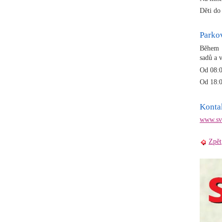
Děti do
Parko
Během S
sadů a 
Od 08:0
Od 18:0
Konta
www.sva
Zpět