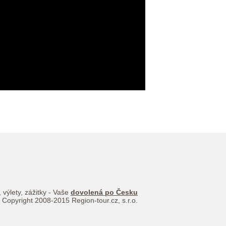
 výlety, zážitky - Vaše
dovolená po Česku
 Copyright 2008-2015 Region-tour.cz, s.r.o.