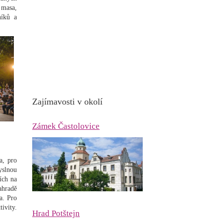
 masa,
níků a
Zajímavosti v okolí
Zámek Častolovice
a, pro
yslnou
ích na
ahradě
a. Pro
ivity.
Hrad Potštejn