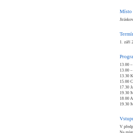
Místo
Jirásko
Termín
1. září
Progr
13.00 –
13.00 –
13.30 K
15.00 
17.30 J
19.30 M
18.00 A
19.30 M
Vstup
V předp
Na mí