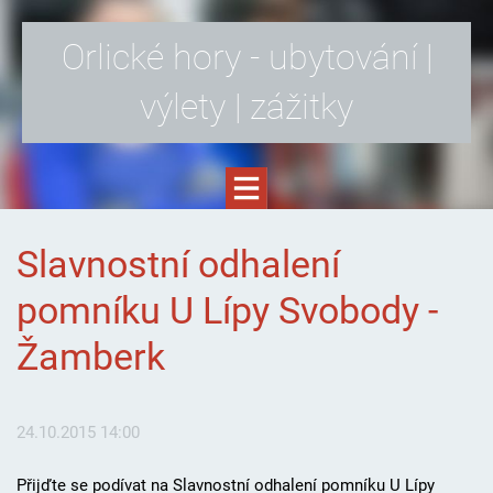
Orlické hory - ubytování |
výlety | zážitky
Slavnostní odhalení
pomníku U Lípy Svobody -
Žamberk
24.10.2015 14:00
Přijďte se podívat na Slavnostní odhalení pomníku U Lípy