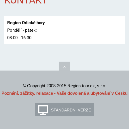
KONTAKT
Region Orlické hory
Pondělí - pátek:
08:00 - 16:30
© Copyright 2008-2015 Region-tour.cz, s.r.o.
Poznání, zážitky, relaxace - Vaše
dovolená a ubytování v Česku
STANDARDNÍ VERZE