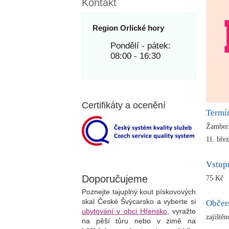
Kontakt
Region Orlické hory
Pondělí - pátek:
08:00 - 16:30
Certifikáty a ocenění
Termí
Žambe
11. bře
Vstup
Doporučujeme
75 Kč
Poznejte tajuplný kout pískovových
skal České Švýcarsko a vyberte si
Občer
ubytování v obci Hřensko
, vyražte
zajištěn
na pěší tůru nebo v zimě na