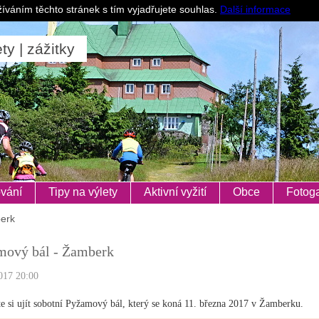
Pro ubytovatele
íváním těchto stránek s tím vyjadřujete souhlas.
Další informace
ty | zážitky
vání
Tipy na výlety
Aktivní vyžití
Obce
Fotoga
erk
mový bál - Žamberk
017 20:00
e si ujít sobotní Pyžamový bál, který se koná 11. března 2017 v Žamberku.