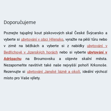
Doporučujeme
Poznejte tajuplný kout pískovových skal České Švýcarsko a
vyberte si
ubytování v obci Hřensko
, vyražte na pěší tůru nebo
v zimě na běžkách a vyberte si z nabídky
ubytování v
Bedřichově v Jizerských horách
nebo si vyberte
ubytování v
Adršpachu
na Broumovsku a objevte skalní města.
Nezapomeňte navštívit také naše nejvyšší pohoří Krkonoše.
Rezervujte si
ubytování Janské lázně a okolí
, i
deální výchozí
místo pro Vaše výlety.