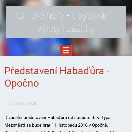
Orlické hory - ubytování |
výlety | zážitky
Představení Habaďůra -
Opočno
11.11.2016 19:00
Divadelní představení Habaďůra od souboru J. K. Typa
Meziměstí se bude hrát 11. listopadu 2016 v Opočně.