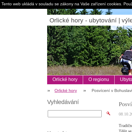
Tento web ukládá v souladu se zákony na Vaše zařízení cookies. Použ
Orlické hory - ubytování | výle
Orlické hory
O regionu
Ubyto
Orlické hory
Posvícení v Bohuslavi
Vyhledávání
Posví
08.10.2
Tradičn
Těšit s