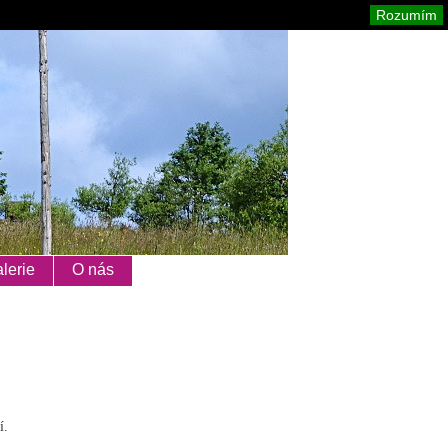
Orlické hory
Mapa stránek
Tisk
Rozumím
lerie
O nás
í.