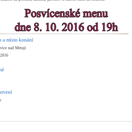
n a místo konání
vice nad Metují
 2016
né
stvení
no