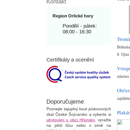
Kontakt
Region Orlické hory
Pondělí - pátek:
08:00 - 16:30
Termí
Bohusla
8. října
Certifikáty a ocenění
Vstup
zdarma
Občer
zajiště
Doporučujeme
Poznejte tajuplný kout pískovových
Plakát
skal České Švýcarsko a vyberte si
ubytování v obci Hřensko
, vyražte
na pěší tůru nebo v zimě na