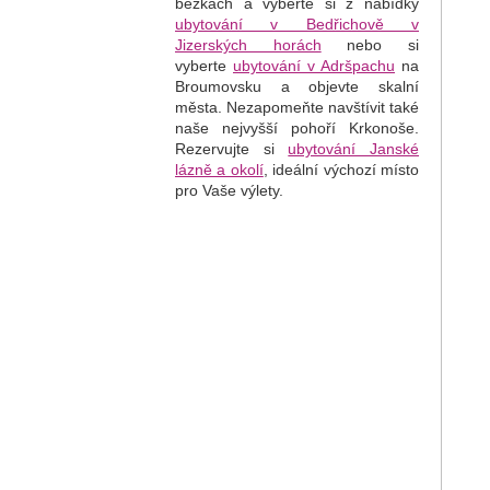
běžkách a vyberte si z nabídky
ubytování v Bedřichově v
Jizerských horách
nebo si
vyberte
ubytování v Adršpachu
na
Broumovsku a objevte skalní
města. Nezapomeňte navštívit také
naše nejvyšší pohoří Krkonoše.
Rezervujte si
ubytování Janské
lázně a okolí
, i
deální výchozí místo
pro Vaše výlety.