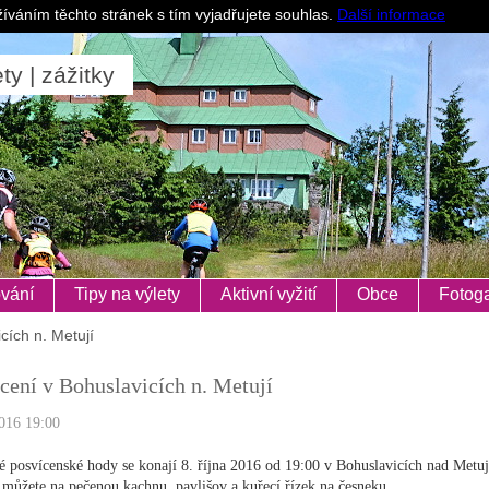
Pro ubytovatele
íváním těchto stránek s tím vyjadřujete souhlas.
Další informace
ty | zážitky
vání
Tipy na výlety
Aktivní vyžití
Obce
Fotoga
cích n. Metují
cení v Bohuslavicích n. Metují
016 19:00
é posvícenské hody se konají 8. října 2016 od 19:00 v Bohuslavicích nad Metuj
e můžete na pečenou kachnu, pavlišov a kuřecí řízek na česneku.