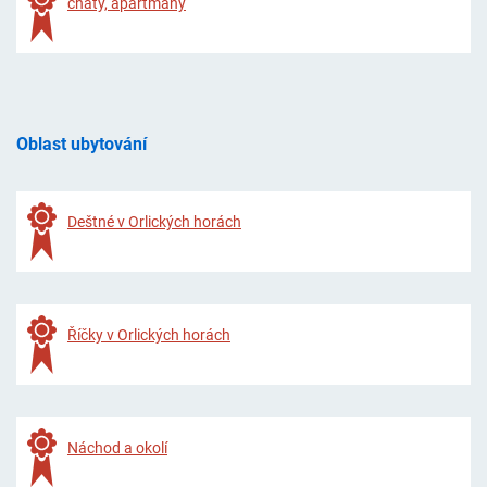
chaty, apartmány
Oblast ubytování
Deštné v Orlických horách
Říčky v Orlických horách
Náchod a okolí