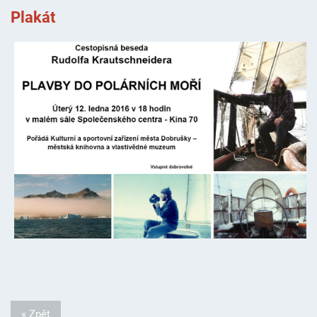
Plakát
« Zpět