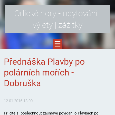
Orlické hory - ubytování |
výlety | zážitky
Přednáška Plavby po
polárních mořích -
Dobruška
12.01.2016 18:00
Přijďte si poslechnout zajímavé povídání o Plavbách po