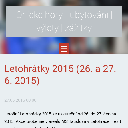
Orlické hory - ubytování |
výlety | zážitky
Letohrátky 2015 (26. a 27.
6. 2015)
27.06.2015 00:00
Letošní Letohrádky 2015 se uskuteční od 26. do 27. června
2015. Akce proběhne v areálu MŠ Tauslova v Letohradě. Těšit