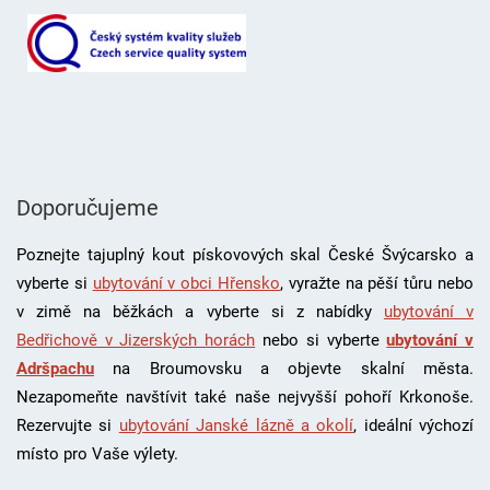
Doporučujeme
Poznejte tajuplný kout pískovových skal České Švýcarsko a
vyberte si
ubytování v obci Hřensko
, vyražte na pěší tůru nebo
v zimě na běžkách a vyberte si z nabídky
ubytování v
Bedřichově v Jizerských horách
nebo si vyberte
ubytování v
Adršpachu
na Broumovsku a objevte skalní města.
Nezapomeňte navštívit také naše nejvyšší pohoří Krkonoše.
Rezervujte si
ubytování Janské lázně a okolí
, i
deální výchozí
místo pro Vaše výlety.