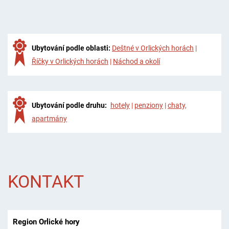
Ubytování podle oblasti:
Deštné v Orlických horách
|
Říčky v Orlických horách
|
Náchod a okolí
Ubytování podle druhu:
hotely
|
penziony
|
chaty,
apartmány
KONTAKT
Region Orlické hory