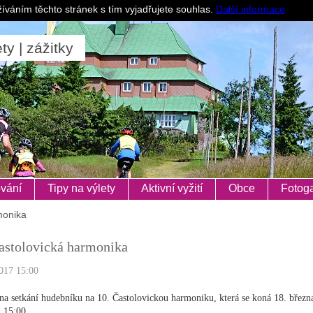
Pro ubytovatele
íváním těchto stránek s tím vyjadřujete souhlas.
Další informace
ty | zážitky
vání
Tipy na výlety
Aktivní vyžití
Obce
Fotoga
monika
astolovická harmonika
017 15:00
 na setkání hudebníku na 10. Častolovickou harmoniku, která se koná 18. březn
 15:00.