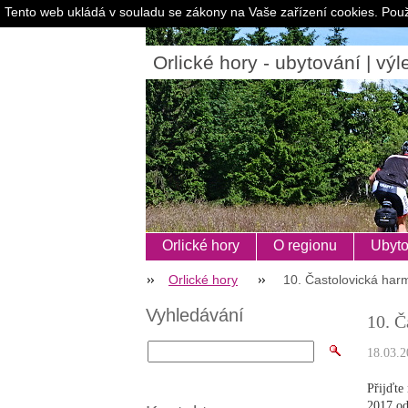
Tento web ukládá v souladu se zákony na Vaše zařízení cookies. Použ
Orlické hory - ubytování | výle
Orlické hory
O regionu
Ubyto
Orlické hory
10. Častolovická har
Vyhledávání
10. Č
18.03.2
Přijďte
2017 od