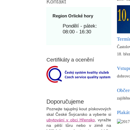
Kontakt
Region Orlické hory
Pondělí - pátek:
08:00 - 16:30
Termí
Častolo
18. bře
Certifikáty a ocenění
Vstup
dobrov
Občer
zajiště
Doporučujeme
Poznejte tajuplný kout pískovových
Plakát
skal České Švýcarsko a vyberte si
ubytování v obci Hřensko
, vyražte
na pěší tůru nebo v zimě na