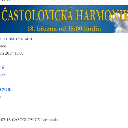
n a místo konání
vice
zna 2017 15:00
né
olné
stvení
no