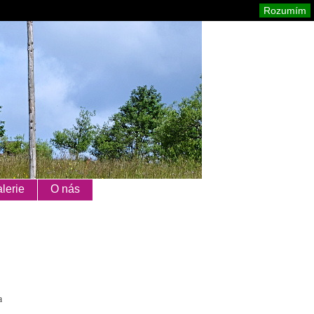
Orlické hory
Mapa stránek
Tisk
Rozumím
lerie
O nás
a