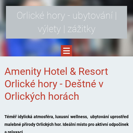
Orlické hory - ubytování |
výlety | zážitky
Amenity Hotel & Resort
Orlické hory - Deštné v
Orlických horách
Téměř idylická atmosféra, luxusní wellness, ubytování uprostřed
malebné přírody Orlických hor. Ideální místo pro aktivní odpočinek
a relaxaci.