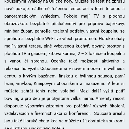
kouzelnými výhledy na Orlické hory. Můžete se těšit na zbrusu
nové pokoje, nádherně řešenou restauraci s letní terasou a
panoramatickým výhledem. Pokoje mají TV s plochou
obrazovkou, bezplatné příslušenství pro přípravu čaje/kávy,
minibar, župan, pantofle, toaletní potřeby, vlastní koupelnu se
sprchou a bezplatné Wi-Fi ve všech prostorech. Horské chaty
mají vlastní terasu, plně vybavenou kuchyň, obytný prostor s
plochou TV a gaučem, krbová kamna, 2 – 3 ložnice a koupelnu
s vanou či sprchou. Oceníte také možnosti aktivního a
relaxačního vyžití. Odpočinete si v novém moderním wellness
centru s krytým bazénem, finskou a bylinnou saunou, parní
lázní, vířivkou, Kneipovým chodníkem a masážemi. V létě si
můžete zahrát tenis nebo volejbal. Mezi další vyžití patří
bowling a pro děti je přichystána velká herna. Amenity resort
disponuje výborným zázemím pro pořádání různých školení,
vzdělávacích a firemních akcí či konferencí. Součástí areálu
jsou také Horské chaty, kde se můžete užít dostatek soukromi
se službami špičkového hotelu.