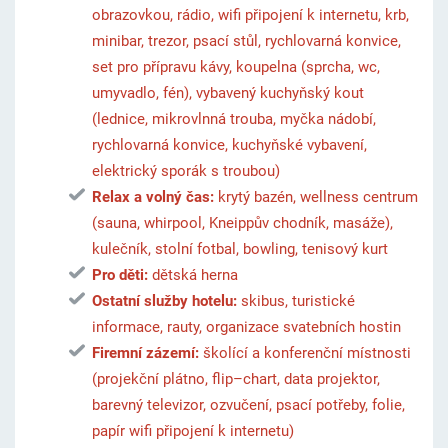
obrazovkou, rádio, wifi připojení k internetu, krb,
minibar, trezor, psací stůl, rychlovarná konvice,
set pro přípravu kávy, koupelna (sprcha, wc,
umyvadlo, fén), vybavený kuchyňský kout
(lednice, mikrovlnná trouba, myčka nádobí,
rychlovarná konvice, kuchyňské vybavení,
elektrický sporák s troubou)
Relax a volný čas:
krytý bazén, wellness centrum
(sauna, whirpool, Kneippův chodník, masáže),
kulečník, stolní fotbal, bowling, tenisový kurt
Pro děti:
dětská herna
Ostatní služby hotelu:
skibus, turistické
informace, rauty, organizace svatebních hostin
Firemní zázemí:
školící a konferenční místnosti
(projekční plátno, flip–chart, data projektor,
barevný televizor, ozvučení, psací potřeby, folie,
papír wifi připojení k internetu)