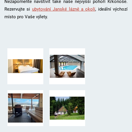
Nezapomeňte navštívit také naše nejvyšší pohoří Krkonoše.
Rezervujte si
ubytování Janské lázně a okolí
, i
deální výchozí
místo pro Vaše výlety.